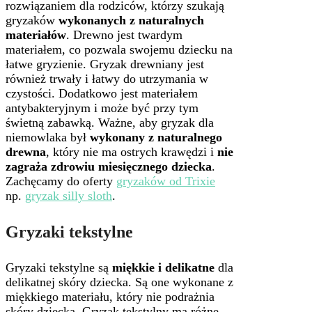
rozwiązaniem dla rodziców, którzy szukają
gryzaków
wykonanych z naturalnych
materiałów
. Drewno jest twardym
materiałem, co pozwala swojemu dziecku na
łatwe gryzienie. Gryzak drewniany jest
również trwały i łatwy do utrzymania w
czystości. Dodatkowo jest materiałem
antybakteryjnym i może być przy tym
świetną zabawką. Ważne, aby gryzak dla
niemowlaka był
wykonany z naturalnego
drewna
, który nie ma ostrych krawędzi i
nie
zagraża zdrowiu miesięcznego dziecka
.
Zachęcamy do oferty
gryzaków od Trixie
np.
gryzak silly sloth
.
Gryzaki tekstylne
Gryzaki tekstylne są
miękkie i delikatne
dla
delikatnej skóry dziecka. Są one wykonane z
miękkiego materiału, który nie podrażnia
skóry dziecka. Gryzak tekstylny ma różne