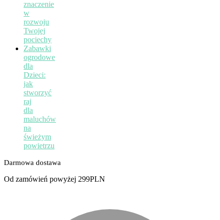
znaczenie
w
rozwoju
Twojej
pociechy
Zabawki
ogrodowe
dla
Dzieci:
jak
stworzyć
raj
dla
maluchów
na
świeżym
powietrzu
Darmowa dostawa
Od zamówień powyżej 299PLN