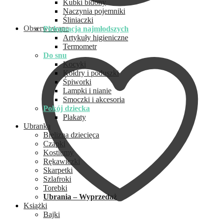
Kubki bidony
Naczynia pojemniki
Śliniaczki
Obserwowane
Pielęgnacja najmłodszych
Artykuły higieniczne
Termometr
Do snu
Kocyki
Kołdry i poduszki
Śpiworki
Lampki i nianie
Smoczki i akcesoria
Pokój dziecka
Plakaty
Ubranka
Bielizna dziecięca
Czapki
Kostiumy
Rękawiczki
Skarpetki
Szlafroki
Torebki
Ubrania – Wyprzedaż
Książki
Bajki