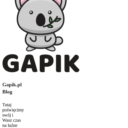
Gapik.pl
Blog
Tutaj
poświęcimy
swój i
Wasz czas
na luźne