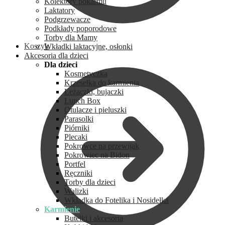
Kolektory pokarmu
Laktatory
Podgrzewacze
Podkłady poporodowe
Torby dla Mamy
Koszyk
Wkładki laktacyjne, osłonki
Akcesoria dla dzieci
Dla dzieci
Kosmetyczka
Krzesełka do karmienia
Leżaczki, bujaczki
Lunch Box
Otulacze i pieluszki
Parasolki
Piórniki
Plecaki
Pokrowce na przewijak
Pokrowiec na Bidon
Portfel
Ręczniki
Torby dla dzieci
Walizki
Wkładka do Fotelika i Nosidełka
Karmienie
Butelki i akcesoria