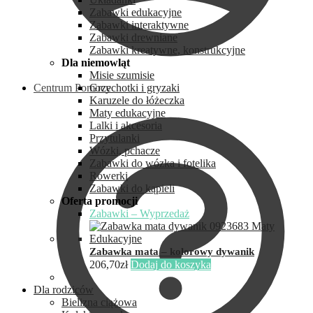
Zabawki edukacyjne
Zabawki interaktywne
Zabawki drewniane
Zabawki kreatywne, konstrukcyjne
Dla niemowląt
Misie szumisie
Centrum Pomocy
Grzechotki i gryzaki
Karuzele do łóżeczka
Maty edukacyjne
Lalki i akcesoria
Przytulanki
Wózki, pchacze
Zabawki do wózka i fotelika
Rowerki
Zabawki do kąpieli
Oferta promocji
Zabawki – Wyprzedaż
Zabawka mata – kolorowy dywanik
206,70
zł
Dodaj do koszyka
Dla rodziców
Bielizna ciążowa