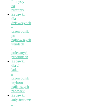
Pomysły
na
prezenty
Zabawki
dla
dziewczynek
–
przewodnik
po
najnowszych
trendach
i
polecanych
produktach
Zabawki
dla 2
latka
–
przewodnik
wyboru
najlepszych
zabawek
Zabawki
antystresowe
–