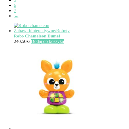
5
6
7
→
Robo Chameleon Dumel
240,50
zł
Dodaj do koszyka