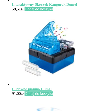
Interaktywny Skoczek Kangurek Dumel
58,51
zł
Dodaj do koszyka
Cudowne pianino Dumel
91,00
zł
Dodaj do koszyka