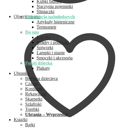
Kubki bidony
Naczynia pojemniki
Śliniaczki
Obserwowane
Pielęgnacja najmłodszych
Artykuły higieniczne
Termometr
Do snu
Kocyki
Kołdry i poduszki
Śpiworki
Lampki i nianie
Smoczki i akcesoria
Pokój dziecka
Plakaty
Ubranka
Bielizna dziecięca
Czapki
Kostiumy
Rękawiczki
Skarpetki
Szlafroki
Torebki
Ubrania – Wyprzedaż
Książki
Bajki