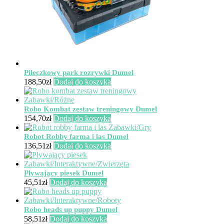
Piłeczkowy park rozrywki Dumel
188,50
zł
Dodaj do koszyka
Robo Kombat zestaw treningowy Dumel
154,70
zł
Dodaj do koszyka
Robot Robby farma i las Dumel
136,51
zł
Dodaj do koszyka
Pływający piesek Dumel
45,51
zł
Dodaj do koszyka
Robo heads up puppy Dumel
58,51
zł
Dodaj do koszyka