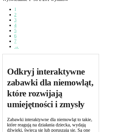
1
2
3
4
5
6
7
→
Odkryj interaktywne
zabawki dla niemowląt,
które rozwijają
umiejętności i zmysły
Zabawki interaktywne dla niemowląt to takie,
które reagują na działania dziecka, wydają
dźwięki, świecą się lub poruszają się. Są one