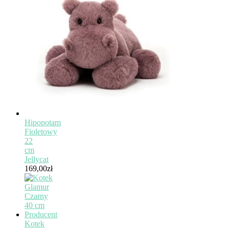
interaktywnymi dla dzieci
Zabawki interaktywne dla dzieci to takie, które
reagują na działania dziecka, dają mu
informację zwrotną lub stawiają mu
wyzwanie. Są to zabawki, które nie tylko
bawią, ale także
uczą i rozwijają
. Zabawki
interaktywne dla dzieci stymulują umiejętności
dziecka w różnych obszarach, takich jak
motoryka, percepcja, pamięć,
koncentracja, logiczne myślenie czy język.
Pobudzają także kreatywność dziecka,
Hipopotam
ponieważ zachęcają je do eksperymentowania,
Fioletowy
tworzenia, odkrywania i wyrażania siebie.
22
Zabawki interaktywne dla małych dzieci mogą
cm
być różnego rodzaju, w zależności od wieku i
Jellycat
zainteresowań dziecka. Można znaleźć na
169,00
zł
przykład zabawki interaktywne z dźwiękami,
światłami czy ruchem, które pobudzają zmysły
i wyobraźnię. Można znaleźć też
zabawki
interaktywne z literkami
, cyferkami czy
kształtami, które uczą podstawowych pojęć
matematycznych i językowych. Można
Kotek