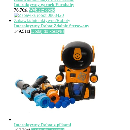
Interaktywny garnek Eurobaby
Ten
76,70
zł
Wybierz opcje
produkt
ma
wiele
Interaktywny Robot Zdalnie Sterowany
wariantów.
149,51
zł
Dodaj do koszyka
Opcje
można
wybrać
na
stronie
produktu
Interaktywny Robot z piłkami