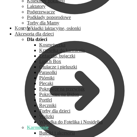
Kolektory pokarmu
Laktatory
Podgrzewacze
Podkłady poporodowe
Torby dla Mamy
Koszyk
Wkładki laktacyjne, osłonki
Akcesoria dla dzieci
Dla dzieci
Kosmetyczka
Krzesełka do karmienia
Leżaczki, bujaczki
Lunch Box
Otulacze i pieluszki
Parasolki
Piórniki
Plecaki
Pokrowce na przewijak
Pokrowiec na Bidon
Portfel
Ręczniki
Torby dla dzieci
Walizki
Wkładka do Fotelika i Nosidełka
Karmienie
Butelki i akcesoria