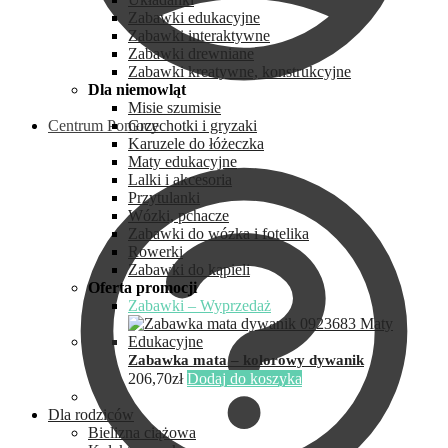
Zabawki edukacyjne
Zabawki interaktywne
Zabawki drewniane
Zabawki kreatywne, konstrukcyjne
Dla niemowląt
Misie szumisie
Centrum Pomocy
Grzechotki i gryzaki
Karuzele do łóżeczka
Maty edukacyjne
Lalki i akcesoria
Przytulanki
Wózki, pchacze
Zabawki do wózka i fotelika
Rowerki
Zabawki do kąpieli
Oferta promocji
Zabawki – Wyprzedaż
Zabawka mata – kolorowy dywanik
206,70
zł
Dodaj do koszyka
Dla rodziców
Bielizna ciążowa