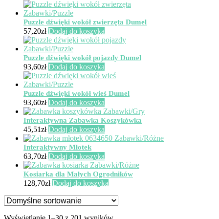
stronie
Opcje
produktu
można
wybrać
Puzzle dźwięki wokół zwierzęta Dumel
na
57,20
zł
Dodaj do koszyka
stronie
produktu
Puzzle dźwięki wokół pojazdy Dumel
93,60
zł
Dodaj do koszyka
Puzzle dźwięki wokół wieś Dumel
93,60
zł
Dodaj do koszyka
Interaktywna Zabawka Koszykówka
45,51
zł
Dodaj do koszyka
Interaktywny Młotek
63,70
zł
Dodaj do koszyka
Kosiarka dla Małych Ogrodników
128,70
zł
Dodaj do koszyka
Wyświetlanie 1–30 z 201 wyników