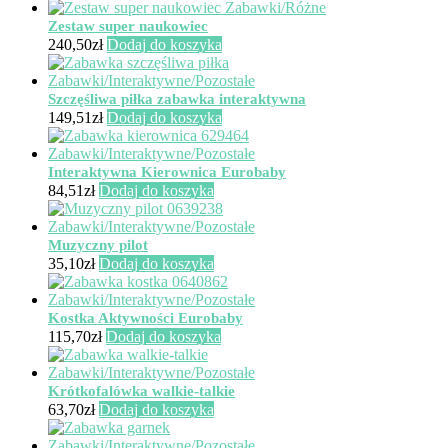
Zestaw super naukowiec
240,50
zł
Dodaj do koszyka
Szczęśliwa piłka zabawka interaktywna
149,51
zł
Dodaj do koszyka
Interaktywna Kierownica Eurobaby
84,51
zł
Dodaj do koszyka
Muzyczny pilot
35,10
zł
Dodaj do koszyka
Kostka Aktywności Eurobaby
115,70
zł
Dodaj do koszyka
Krótkofalówka walkie-talkie
63,70
zł
Dodaj do koszyka