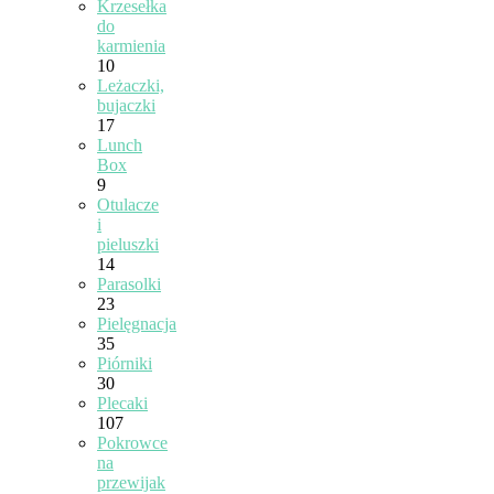
Krzesełka
do
karmienia
10
Leżaczki,
bujaczki
17
Lunch
Box
9
Otulacze
i
pieluszki
14
Parasolki
23
Pielęgnacja
35
Piórniki
30
Plecaki
107
Pokrowce
na
przewijak