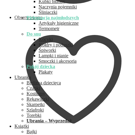
Kubki bidony
Naczynia pojemniki
Śliniaczki
Obserwowane
Pielęgnacja najmłodszych
Artykuły higieniczne
Termometr
Do snu
Kocyki
Kołdry i poduszki
Śpiworki
Lampki i nianie
Smoczki i akcesoria
Pokój dziecka
Plakaty
Ubranka
Bielizna dziecięca
Czapki
Kostiumy
Rękawiczki
Skarpetki
Szlafroki
Torebki
Ubrania – Wyprzedaż
Książki
Bajki