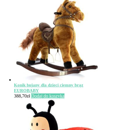
Konik bujany dla dzieci ciemny brąz
EUROBABY
388,70
zł
Dodaj do koszyka