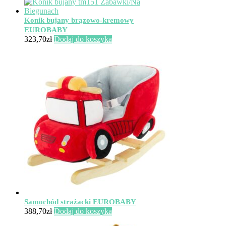
Konik bujany brązowo-kremowy
EUROBABY
323,70
zł
Dodaj do koszyka
Samochód strażacki EUROBABY
388,70
zł
Dodaj do koszyka