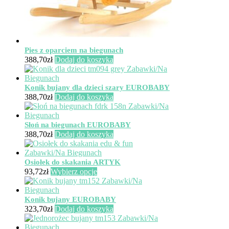
Pies z oparciem na biegunach
388,70
zł
Dodaj do koszyka
Konik bujany dla dzieci szary EUROBABY
388,70
zł
Dodaj do koszyka
Słoń na biegunach EUROBABY
388,70
zł
Dodaj do koszyka
Osiołek do skakania ARTYK
Ten
93,72
zł
Wybierz opcje
produkt
ma
wiele
Konik bujany EUROBABY
wariantów.
323,70
zł
Dodaj do koszyka
Opcje
można