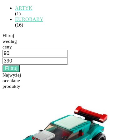
ARTYK
(1)
EUROBABY
(16)
Filtruj
według
ceny
Cena
min
Cena
max
Filtruj
Najwyżej
oceniane
produkty