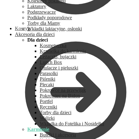
Kolektory pokarmu
Laktatory
Podgrzewacze
Podkłady poporodowe
Torby dla Mamy
Koszyk
Wkładki laktacyjne, osłonki
Akcesoria dla dzieci
Dla dzieci
Kosmetyczka
Krzesełka do karmienia
Leżaczki, bujaczki
Lunch Box
Otulacze i pieluszki
Parasolki
Piórniki
Plecaki
Pokrowce na przewijak
Pokrowiec na Bidon
Portfel
Ręczniki
Torby dla dzieci
Walizki
Wkładka do Fotelika i Nosidełka
Karmienie
Butelki i akcesoria