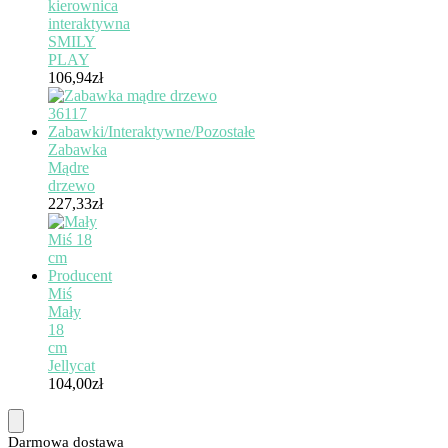
kierownica
interaktywna
SMILY
PLAY
106,94
zł
Zabawka
Mądre
drzewo
227,33
zł
Miś
Mały
18
cm
Jellycat
104,00
zł
Darmowa dostawa