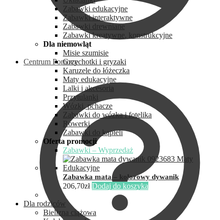
Zabawki edukacyjne
Zabawki interaktywne
Zabawki drewniane
Zabawki kreatywne, konstrukcyjne
Dla niemowląt
Misie szumisie
Centrum Pomocy
Grzechotki i gryzaki
Karuzele do łóżeczka
Maty edukacyjne
Lalki i akcesoria
Przytulanki
Wózki, pchacze
Zabawki do wózka i fotelika
Rowerki
Zabawki do kąpieli
Oferta promocji
Zabawki – Wyprzedaż
Zabawka mata – kolorowy dywanik
206,70
zł
Dodaj do koszyka
Dla rodziców
Bielizna ciążowa