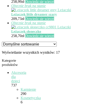
258,99
zł
Dowiedz się więcej
Obecnie brak na stanie
Leżaczek little dreamer szary
209,73
zł
Dowiedz się więcej
Obecnie brak na stanie
Leżaczek słoneczko
258,70
zł
Dowiedz się więcej
Wyświetlanie wszystkich wyników: 17
Kategorie
produktów
Akcesoria
dla
dzieci
737
Karmienie
290
Kosmetyczka
6