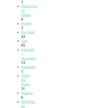
1
Pokrowiec
na
Bidon
6
Portfel
5
Ręczniki
43
Sen
65
Smoczki
i
akcesoria
53
Szkatułki
1
Torby
dla
dzieci
11
Walizki
6
Wkładka
do