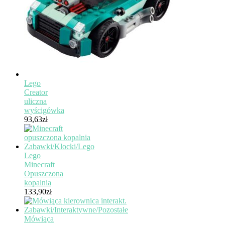
Lego
Creator
uliczna
wyścigówka
93,63
zł
Lego
Minecraft
Opuszczona
kopalnia
133,90
zł
Mówiąca