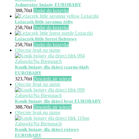
wybrać
Jednorożec bujany EUROBABY
na
388,70
zł
Dodaj do koszyka
stronie
produktu
Leżaczek little savanna żółty
258,70
zł
Dodaj do koszyka
Leżaczek little forest fioletowy
258,70
zł
Dodaj do koszyka
Obecnie brak na stanie
Konik bujany dla dzieci czarno-biały
EUROBABY
323,70
zł
Dowiedz się więcej
Obecnie brak na stanie
Konik bujany dla dzieci brąz EUROBABY
388,70
zł
Dowiedz się więcej
Obecnie brak na stanie
Konik bujany dla dzieci różowy
EUROBABY