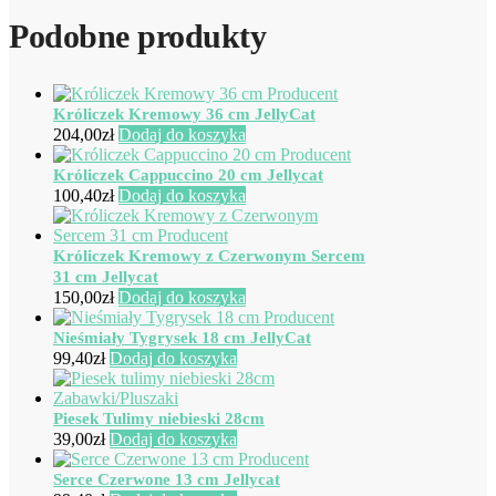
Podobne produkty
Króliczek Kremowy 36 cm JellyCat
204,00
zł
Dodaj do koszyka
Króliczek Cappuccino 20 cm Jellycat
100,40
zł
Dodaj do koszyka
Króliczek Kremowy z Czerwonym Sercem
31 cm Jellycat
150,00
zł
Dodaj do koszyka
Nieśmiały Tygrysek 18 cm JellyCat
99,40
zł
Dodaj do koszyka
Piesek Tulimy niebieski 28cm
39,00
zł
Dodaj do koszyka
Serce Czerwone 13 cm Jellycat