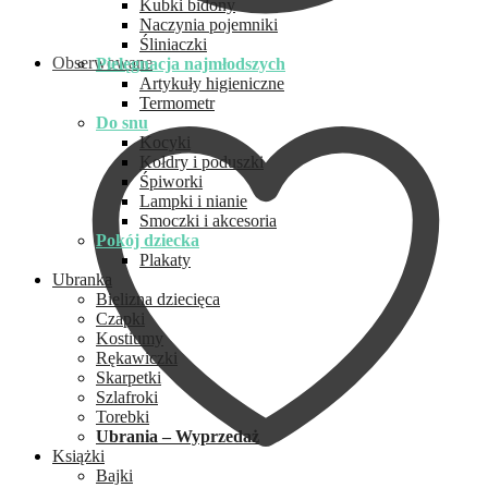
Kubki bidony
Naczynia pojemniki
Śliniaczki
Obserwowane
Pielęgnacja najmłodszych
Artykuły higieniczne
Termometr
Do snu
Kocyki
Kołdry i poduszki
Śpiworki
Lampki i nianie
Smoczki i akcesoria
Pokój dziecka
Plakaty
Ubranka
Bielizna dziecięca
Czapki
Kostiumy
Rękawiczki
Skarpetki
Szlafroki
Torebki
Ubrania – Wyprzedaż
Książki
Bajki