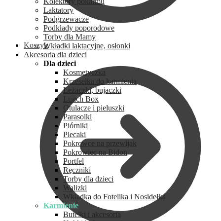
Kolektory pokarmu
Laktatory
Podgrzewacze
Podkłady poporodowe
Torby dla Mamy
Koszyk
Wkładki laktacyjne, osłonki
Akcesoria dla dzieci
Dla dzieci
Kosmetyczka
Krzesełka do karmienia
Leżaczki, bujaczki
Lunch Box
Otulacze i pieluszki
Parasolki
Piórniki
Plecaki
Pokrowce na przewijak
Pokrowiec na Bidon
Portfel
Ręczniki
Torby dla dzieci
Walizki
Wkładka do Fotelika i Nosidełka
Karmienie
Butelki i akcesoria