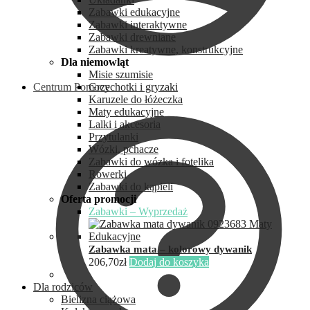
Zabawki edukacyjne
Zabawki interaktywne
Zabawki drewniane
Zabawki kreatywne, konstrukcyjne
Dla niemowląt
Misie szumisie
Centrum Pomocy
Grzechotki i gryzaki
Karuzele do łóżeczka
Maty edukacyjne
Lalki i akcesoria
Przytulanki
Wózki, pchacze
Zabawki do wózka i fotelika
Rowerki
Zabawki do kąpieli
Oferta promocji
Zabawki – Wyprzedaż
Zabawka mata – kolorowy dywanik
206,70
zł
Dodaj do koszyka
Dla rodziców
Bielizna ciążowa