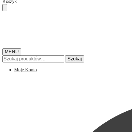
Skip
Skip
Koszyk
to
to
navigation
content
MENU
Szukaj:
Szukaj
Moje Konto