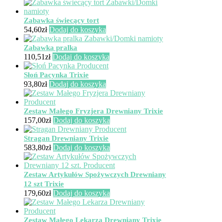
Zabawka świecący tort
54,60
zł
Dodaj do koszyka
Zabawka pralka
110,51
zł
Dodaj do koszyka
Słoń Pacynka Trixie
93,80
zł
Dodaj do koszyka
Zestaw Małego Fryzjera Drewniany Trixie
157,00
zł
Dodaj do koszyka
Stragan Drewniany Trixie
583,80
zł
Dodaj do koszyka
Zestaw Artykułów Spożywczych Drewniany
12 szt Trixie
179,60
zł
Dodaj do koszyka
Zestaw Małego Lekarza Drewniany Trixie