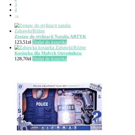
3
4
→
Zestaw do stylizacji Natalia ARTYK
123,51
zł
Dodaj do koszyka
Kosiarka dla Małych Ogrodników
128,70
zł
Dodaj do koszyka