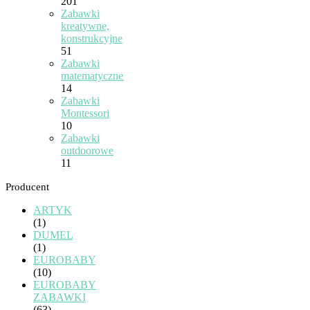
201
Zabawki
kreatywne,
konstrukcyjne
51
Zabawki
matematyczne
14
Zabawki
Montessori
10
Zabawki
outdoorowe
11
Producent
ARTYK
(1)
DUMEL
(1)
EUROBABY
(10)
EUROBABY
ZABAWKI
(63)