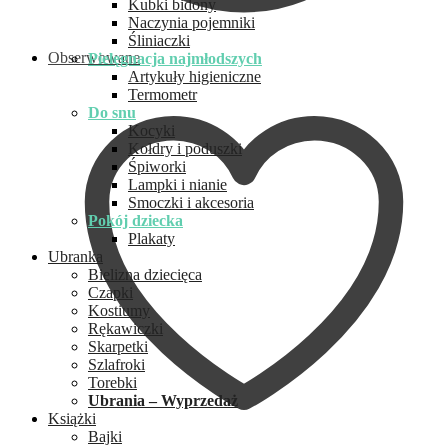
Kubki bidony
Naczynia pojemniki
Śliniaczki
Obserwowane
Pielęgnacja najmłodszych
Artykuły higieniczne
Termometr
Do snu
Kocyki
Kołdry i poduszki
Śpiworki
Lampki i nianie
Smoczki i akcesoria
Pokój dziecka
Plakaty
Ubranka
Bielizna dziecięca
Czapki
Kostiumy
Rękawiczki
Skarpetki
Szlafroki
Torebki
Ubrania – Wyprzedaż
Książki
Bajki