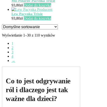
Miś Polarny Pacynka Trixie
93,80
zł
Dodaj do koszyka
Lew Pacynka Trixie
93,80
zł
Dodaj do koszyka
Wyświetlanie 1–30 z 110 wyników
1
2
3
4
→
Co to jest odgrywanie
ról i dlaczego jest tak
ważne dla dzieci?