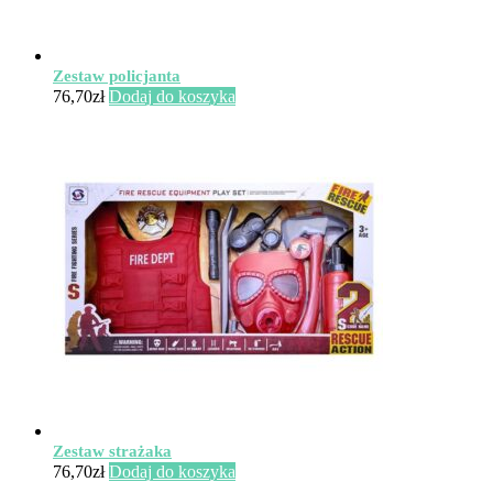
Zestaw policjanta
76,70
zł
Dodaj do koszyka
Zestaw strażaka
76,70
zł
Dodaj do koszyka