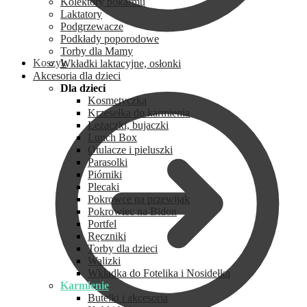
Kolektory pokarmu
Laktatory
Podgrzewacze
Podkłady poporodowe
Torby dla Mamy
Koszyk
Wkładki laktacyjne, osłonki
Akcesoria dla dzieci
Dla dzieci
Kosmetyczka
Krzesełka do karmienia
Leżaczki, bujaczki
Lunch Box
Otulacze i pieluszki
Parasolki
Piórniki
Plecaki
Pokrowce na przewijak
Pokrowiec na Bidon
Portfel
Ręczniki
Torby dla dzieci
Walizki
Wkładka do Fotelika i Nosidełka
Karmienie
Butelki i akcesoria