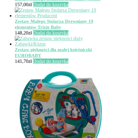
157,00
zł
Dodaj do koszyka
Zestaw Małego Stolarza Drewniany 19
elementów Trixie Baby
148,20
zł
Dodaj do koszyka
Zestaw piękności dla małej księżniczki
EUROBABY
141,70
zł
Dodaj do koszyka