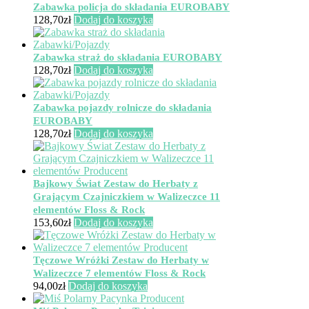
Zabawka policja do składania EUROBABY
128,70
zł
Dodaj do koszyka
Zabawka straż do składania EUROBABY
128,70
zł
Dodaj do koszyka
Zabawka pojazdy rolnicze do składania
EUROBABY
128,70
zł
Dodaj do koszyka
Bajkowy Świat Zestaw do Herbaty z
Grającym Czajniczkiem w Walizeczce 11
elementów Floss & Rock
153,60
zł
Dodaj do koszyka
Tęczowe Wróżki Zestaw do Herbaty w
Walizeczce 7 elementów Floss & Rock
94,00
zł
Dodaj do koszyka