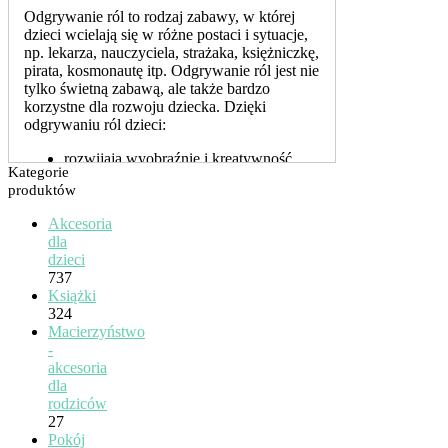
Odgrywanie ról to rodzaj zabawy, w której
dzieci wcielają się w różne postaci i sytuacje,
np. lekarza, nauczyciela, strażaka, księżniczkę,
pirata, kosmonautę itp. Odgrywanie ról jest nie
tylko świetną zabawą, ale także bardzo
korzystne dla rozwoju dziecka. Dzięki
odgrywaniu ról dzieci:
rozwijają wyobraźnię i kreatywność,
Kategorie
wymyślając własne scenariusze i
produktów
dialogi,
uczą się komunikacji i współpracy z
Akcesoria
innymi dziećmi lub dorosłymi,
dla
poznają świat i jego zasady, odtwarzając
dzieci
różne zawody, różne role społeczne i
737
sytuacje życiowe,
Książki
wzmacniają swoją pewność siebie i
324
samoocenę, pokazując swoje
Macierzyństwo
umiejętności i talenty,
-
ćwiczą swoje zdolności manualne i
akcesoria
motoryczne, manipulując różnymi
dla
przedmiotami i akcesoriami,
rodziców
27
Jakie zabawki są najlepsze
Pokój