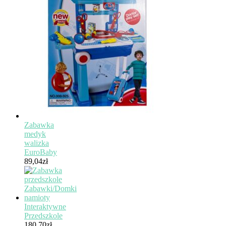
Zabawka
medyk
walizka
EuroBaby
89,04
zł
Interaktywne
Przedszkole
180,70
zł