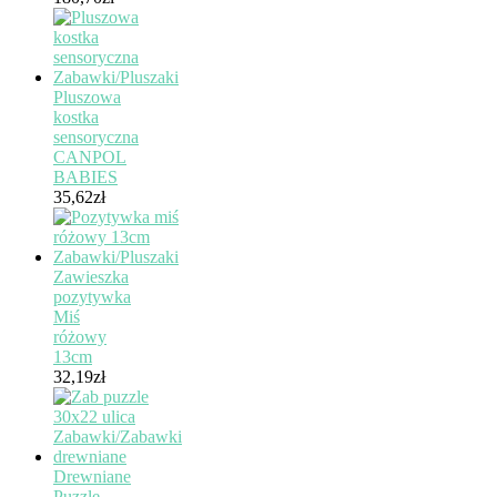
Pluszowa
kostka
sensoryczna
CANPOL
BABIES
35,62
zł
Zawieszka
pozytywka
Miś
różowy
13cm
32,19
zł
Drewniane
Puzzle