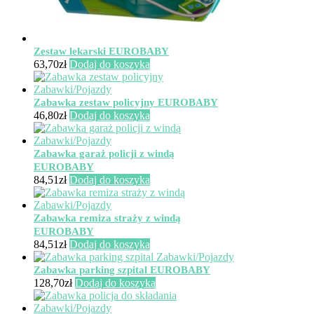
Zestaw lekarski EUROBABY
63,70
zł
Dodaj do koszyka
Zabawka zestaw policyjny EUROBABY
46,80
zł
Dodaj do koszyka
Zabawka garaż policji z windą
EUROBABY
84,51
zł
Dodaj do koszyka
Zabawka remiza straży z windą
EUROBABY
84,51
zł
Dodaj do koszyka
Zabawka parking szpital EUROBABY
128,70
zł
Dodaj do koszyka