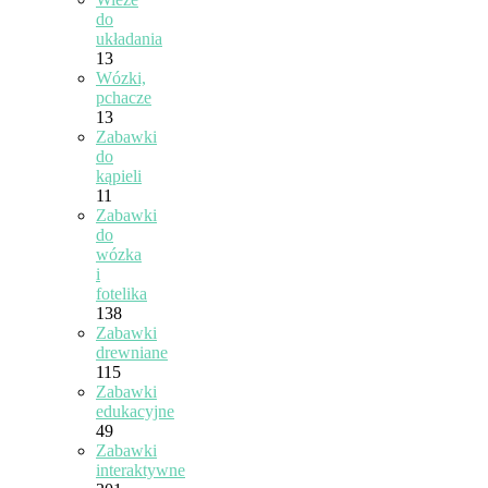
do
układania
13
Wózki,
pchacze
13
Zabawki
do
kąpieli
11
Zabawki
do
wózka
i
fotelika
138
Zabawki
drewniane
115
Zabawki
edukacyjne
49
Zabawki
interaktywne