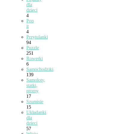
dla
dzieci
4
Pop
it
4
Przytulanki
94
Puzzle
251
Rowerki
6
Samochodziki
139
Samoloty,
statki,
promy
17
Szumisie
15
Układanki
dla
dzieci
57
Wieże