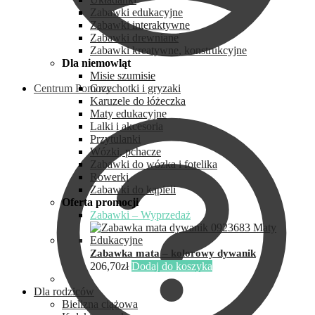
Zabawki edukacyjne
Zabawki interaktywne
Zabawki drewniane
Zabawki kreatywne, konstrukcyjne
Dla niemowląt
Misie szumisie
Centrum Pomocy
Grzechotki i gryzaki
Karuzele do łóżeczka
Maty edukacyjne
Lalki i akcesoria
Przytulanki
Wózki, pchacze
Zabawki do wózka i fotelika
Rowerki
Zabawki do kąpieli
Oferta promocji
Zabawki – Wyprzedaż
Zabawka mata – kolorowy dywanik
206,70
zł
Dodaj do koszyka
Dla rodziców
Bielizna ciążowa