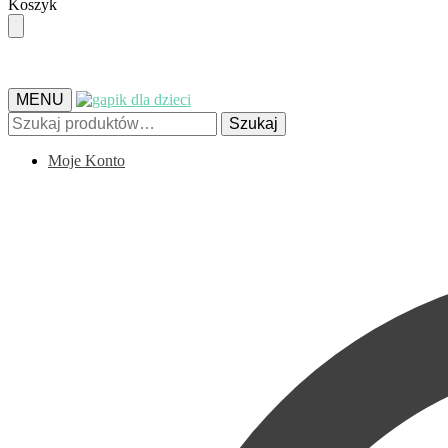
Skip
Skip
Koszyk
to
to
navigation
content
MENU
Szukaj:
Szukaj
Moje Konto