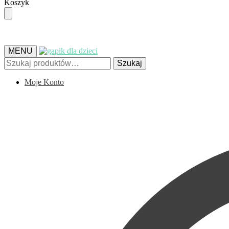
Skip
Skip
Koszyk
to
to
navigation
content
MENU
Szukaj:
Szukaj
Moje Konto