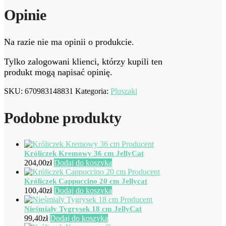
Opinie
Na razie nie ma opinii o produkcie.
Tylko zalogowani klienci, którzy kupili ten
produkt mogą napisać opinię.
SKU:
670983148831
Kategoria:
Pluszaki
Podobne produkty
Króliczek Kremowy 36 cm JellyCat
204,00
zł
Dodaj do koszyka
Króliczek Cappuccino 20 cm Jellycat
100,40
zł
Dodaj do koszyka
Nieśmiały Tygrysek 18 cm JellyCat
99,40
zł
Dodaj do koszyka