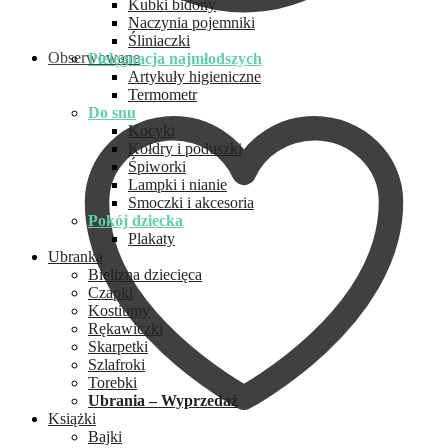
Kubki bidony
Naczynia pojemniki
Śliniaczki
Obserwowane
Pielęgnacja najmłodszych
Artykuły higieniczne
Termometr
Do snu
Kocyki
Kołdry i poduszki
Śpiworki
Lampki i nianie
Smoczki i akcesoria
Pokój dziecka
Plakaty
Ubranka
Bielizna dziecięca
Czapki
Kostiumy
Rękawiczki
Skarpetki
Szlafroki
Torebki
Ubrania – Wyprzedaż
Książki
Bajki