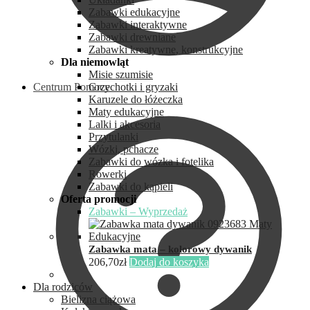
Zabawki edukacyjne
Zabawki interaktywne
Zabawki drewniane
Zabawki kreatywne, konstrukcyjne
Dla niemowląt
Misie szumisie
Centrum Pomocy
Grzechotki i gryzaki
Karuzele do łóżeczka
Maty edukacyjne
Lalki i akcesoria
Przytulanki
Wózki, pchacze
Zabawki do wózka i fotelika
Rowerki
Zabawki do kąpieli
Oferta promocji
Zabawki – Wyprzedaż
Zabawka mata – kolorowy dywanik
206,70
zł
Dodaj do koszyka
Dla rodziców
Bielizna ciążowa