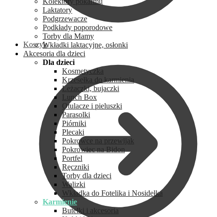
Kolektory pokarmu
Laktatory
Podgrzewacze
Podkłady poporodowe
Torby dla Mamy
Koszyk
Wkładki laktacyjne, osłonki
Akcesoria dla dzieci
Dla dzieci
Kosmetyczka
Krzesełka do karmienia
Leżaczki, bujaczki
Lunch Box
Otulacze i pieluszki
Parasolki
Piórniki
Plecaki
Pokrowce na przewijak
Pokrowiec na Bidon
Portfel
Ręczniki
Torby dla dzieci
Walizki
Wkładka do Fotelika i Nosidełka
Karmienie
Butelki i akcesoria