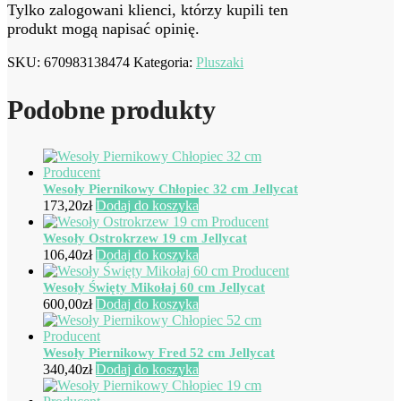
Tylko zalogowani klienci, którzy kupili ten
produkt mogą napisać opinię.
SKU:
670983138474
Kategoria:
Pluszaki
Podobne produkty
Wesoły Piernikowy Chłopiec 32 cm Jellycat
173,20
zł
Dodaj do koszyka
Wesoły Ostrokrzew 19 cm Jellycat
106,40
zł
Dodaj do koszyka
Wesoły Święty Mikołaj 60 cm Jellycat
600,00
zł
Dodaj do koszyka
Wesoły Piernikowy Fred 52 cm Jellycat
340,40
zł
Dodaj do koszyka