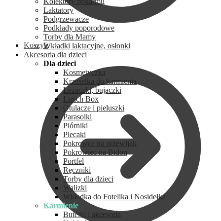
Kolektory pokarmu
Laktatory
Podgrzewacze
Podkłady poporodowe
Torby dla Mamy
Koszyk
Wkładki laktacyjne, osłonki
Akcesoria dla dzieci
Dla dzieci
Kosmetyczka
Krzesełka do karmienia
Leżaczki, bujaczki
Lunch Box
Otulacze i pieluszki
Parasolki
Piórniki
Plecaki
Pokrowce na przewijak
Pokrowiec na Bidon
Portfel
Ręczniki
Torby dla dzieci
Walizki
Wkładka do Fotelika i Nosidełka
Karmienie
Butelki i akcesoria