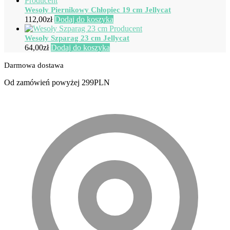
Wesoły Piernikowy Chłopiec 19 cm Jellycat
112,00
zł
Dodaj do koszyka
Wesoły Szparag 23 cm Jellycat
64,00
zł
Dodaj do koszyka
Darmowa dostawa
Od zamówień powyżej 299PLN