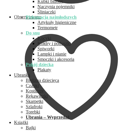
Kubki bidony
Naczynia pojemniki
Śliniaczki
Obserwowane
Pielęgnacja najmłodszych
Artykuły higieniczne
Termometr
Do snu
Kocyki
Kołdry i poduszki
Śpiworki
Lampki i nianie
Smoczki i akcesoria
Pokój dziecka
Plakaty
Ubranka
Bielizna dziecięca
Czapki
Kostiumy
Rękawiczki
Skarpetki
Szlafroki
Torebki
Ubrania – Wyprzedaż
Książki
Bajki