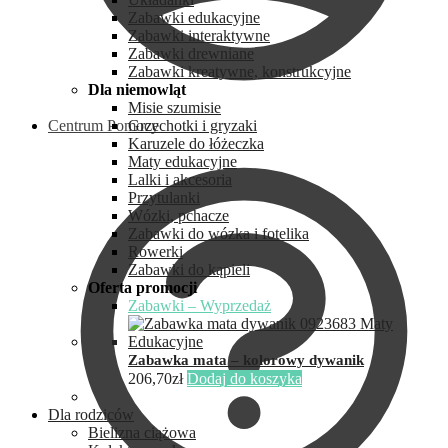
Zabawki edukacyjne
Zabawki interaktywne
Zabawki drewniane
Zabawki kreatywne, konstrukcyjne
Dla niemowląt
Misie szumisie
Centrum Pomocy
Grzechotki i gryzaki
Karuzele do łóżeczka
Maty edukacyjne
Lalki i akcesoria
Przytulanki
Wózki, pchacze
Zabawki do wózka i fotelika
Rowerki
Zabawki do kąpieli
Oferta promocji
Zabawki – Wyprzedaż
Zabawka mata – kolorowy dywanik
206,70
zł
Dodaj do koszyka
Dla rodziców
Bielizna ciążowa