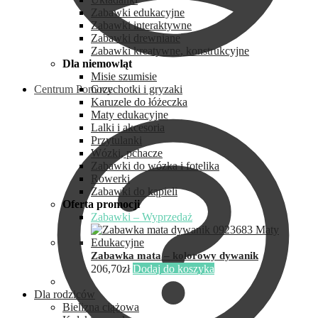
Zabawki edukacyjne
Zabawki interaktywne
Zabawki drewniane
Zabawki kreatywne, konstrukcyjne
Dla niemowląt
Misie szumisie
Centrum Pomocy
Grzechotki i gryzaki
Karuzele do łóżeczka
Maty edukacyjne
Lalki i akcesoria
Przytulanki
Wózki, pchacze
Zabawki do wózka i fotelika
Rowerki
Zabawki do kąpieli
Oferta promocji
Zabawki – Wyprzedaż
Zabawka mata – kolorowy dywanik
206,70
zł
Dodaj do koszyka
Dla rodziców
Bielizna ciążowa