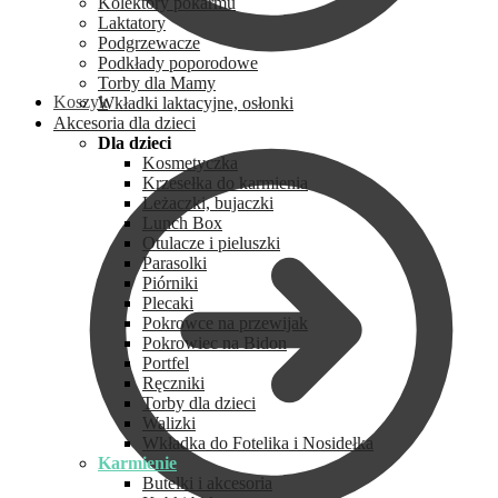
Kolektory pokarmu
Laktatory
Podgrzewacze
Podkłady poporodowe
Torby dla Mamy
Koszyk
Wkładki laktacyjne, osłonki
Akcesoria dla dzieci
Dla dzieci
Kosmetyczka
Krzesełka do karmienia
Leżaczki, bujaczki
Lunch Box
Otulacze i pieluszki
Parasolki
Piórniki
Plecaki
Pokrowce na przewijak
Pokrowiec na Bidon
Portfel
Ręczniki
Torby dla dzieci
Walizki
Wkładka do Fotelika i Nosidełka
Karmienie
Butelki i akcesoria