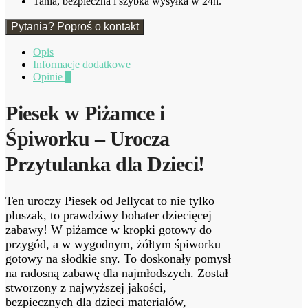
Tania, bezpieczna i szybka wysyłka w 24h.
Pytania? Poproś o kontakt
Opis
Informacje dodatkowe
Opinie
0
Piesek w Piżamce i
Śpiworku – Urocza
Przytulanka dla Dzieci!
Ten uroczy Piesek od Jellycat to nie tylko
pluszak, to prawdziwy bohater dziecięcej
zabawy! W piżamce w kropki gotowy do
przygód, a w wygodnym, żółtym śpiworku
gotowy na słodkie sny. To doskonały pomysł
na radosną zabawę dla najmłodszych. Został
stworzony z najwyższej jakości,
bezpiecznych dla dzieci materiałów,