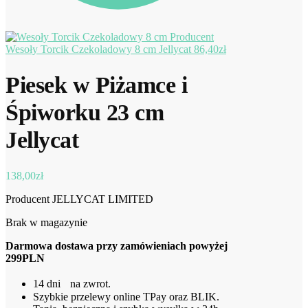
Wesoły Torcik Czekoladowy 8 cm Jellycat
86,40
zł
Piesek w Piżamce i
Śpiworku 23 cm
Jellycat
138,00
zł
Producent JELLYCAT LIMITED
Brak w magazynie
Darmowa dostawa przy zamówieniach powyżej
299PLN
14 dni na zwrot.
Szybkie przelewy online TPay oraz BLIK.