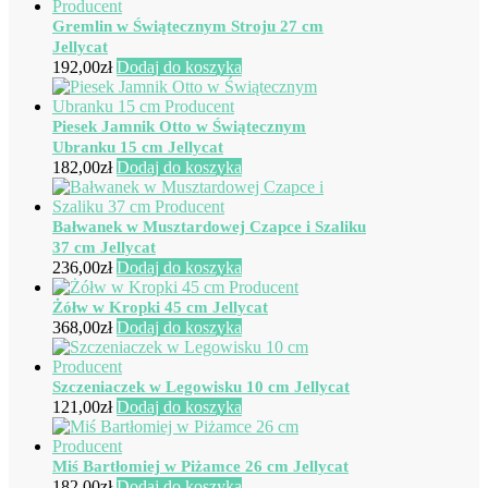
Gremlin w Świątecznym Stroju 27 cm
Jellycat
192,00
zł
Dodaj do koszyka
Piesek Jamnik Otto w Świątecznym
Ubranku 15 cm Jellycat
182,00
zł
Dodaj do koszyka
Bałwanek w Musztardowej Czapce i Szaliku
37 cm Jellycat
236,00
zł
Dodaj do koszyka
Żółw w Kropki 45 cm Jellycat
368,00
zł
Dodaj do koszyka
Szczeniaczek w Legowisku 10 cm Jellycat
121,00
zł
Dodaj do koszyka
Miś Bartłomiej w Piżamce 26 cm Jellycat
182,00
zł
Dodaj do koszyka