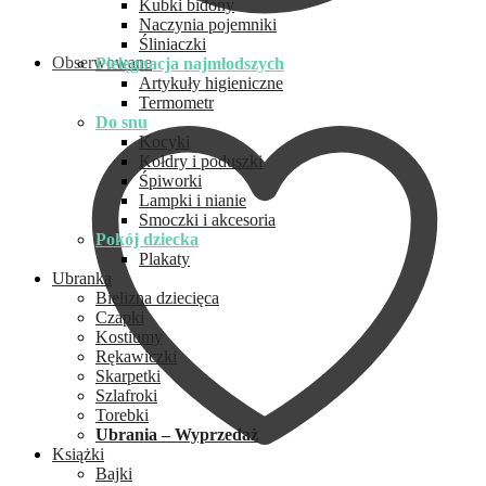
Kubki bidony
Naczynia pojemniki
Śliniaczki
Obserwowane
Pielęgnacja najmłodszych
Artykuły higieniczne
Termometr
Do snu
Kocyki
Kołdry i poduszki
Śpiworki
Lampki i nianie
Smoczki i akcesoria
Pokój dziecka
Plakaty
Ubranka
Bielizna dziecięca
Czapki
Kostiumy
Rękawiczki
Skarpetki
Szlafroki
Torebki
Ubrania – Wyprzedaż
Książki
Bajki