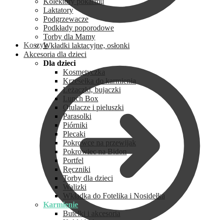
Kolektory pokarmu
Laktatory
Podgrzewacze
Podkłady poporodowe
Torby dla Mamy
Koszyk
Wkładki laktacyjne, osłonki
Akcesoria dla dzieci
Dla dzieci
Kosmetyczka
Krzesełka do karmienia
Leżaczki, bujaczki
Lunch Box
Otulacze i pieluszki
Parasolki
Piórniki
Plecaki
Pokrowce na przewijak
Pokrowiec na Bidon
Portfel
Ręczniki
Torby dla dzieci
Walizki
Wkładka do Fotelika i Nosidełka
Karmienie
Butelki i akcesoria