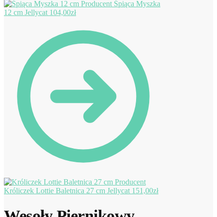
Śpiąca Myszka
12 cm Jellycat
104,00
zł
Króliczek Lottie Baletnica 27 cm Jellycat
151,00
zł
Wesoły Piernikowy