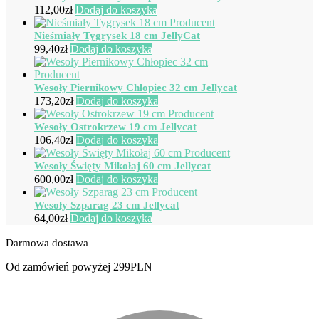
112,00
zł
Dodaj do koszyka
Nieśmiały Tygrysek 18 cm JellyCat
99,40
zł
Dodaj do koszyka
Wesoły Piernikowy Chłopiec 32 cm Jellycat
173,20
zł
Dodaj do koszyka
Wesoły Ostrokrzew 19 cm Jellycat
106,40
zł
Dodaj do koszyka
Wesoły Święty Mikołaj 60 cm Jellycat
600,00
zł
Dodaj do koszyka
Wesoły Szparag 23 cm Jellycat
64,00
zł
Dodaj do koszyka
Darmowa dostawa
Od zamówień powyżej 299PLN