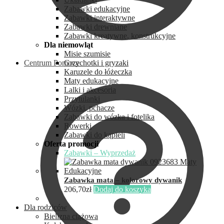
Zabawki edukacyjne
Zabawki interaktywne
Zabawki drewniane
Zabawki kreatywne, konstrukcyjne
Dla niemowląt
Misie szumisie
Centrum Pomocy
Grzechotki i gryzaki
Karuzele do łóżeczka
Maty edukacyjne
Lalki i akcesoria
Przytulanki
Wózki, pchacze
Zabawki do wózka i fotelika
Rowerki
Zabawki do kąpieli
Oferta promocji
Zabawki – Wyprzedaż
Zabawka mata – kolorowy dywanik
206,70
zł
Dodaj do koszyka
Dla rodziców
Bielizna ciążowa