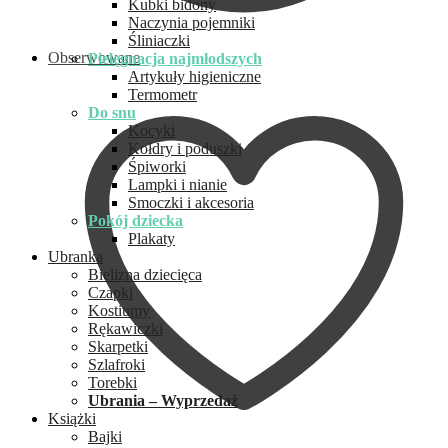
Kubki bidony
Naczynia pojemniki
Śliniaczki
Obserwowane
Pielęgnacja najmłodszych
Artykuły higieniczne
Termometr
Do snu
Kocyki
Kołdry i poduszki
Śpiworki
Lampki i nianie
Smoczki i akcesoria
Pokój dziecka
Plakaty
Ubranka
Bielizna dziecięca
Czapki
Kostiumy
Rękawiczki
Skarpetki
Szlafroki
Torebki
Ubrania – Wyprzedaż
Książki
Bajki