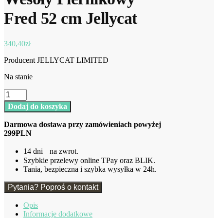
Fred 52 cm Jellycat
340,40
zł
Producent JELLYCAT LIMITED
Na stanie
ilość
Wesoły
Dodaj do koszyka
Piernikowy
Fred
Darmowa dostawa przy zamówieniach powyżej
52
299PLN
cm
Jellycat
14 dni na zwrot.
Szybkie przelewy online TPay oraz BLIK.
Tania, bezpieczna i szybka wysyłka w 24h.
Pytania? Poproś o kontakt
Opis
Informacje dodatkowe