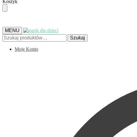
Skip
Skip
Koszyk
to
to
navigation
content
MENU
Szukaj:
Szukaj
Moje Konto