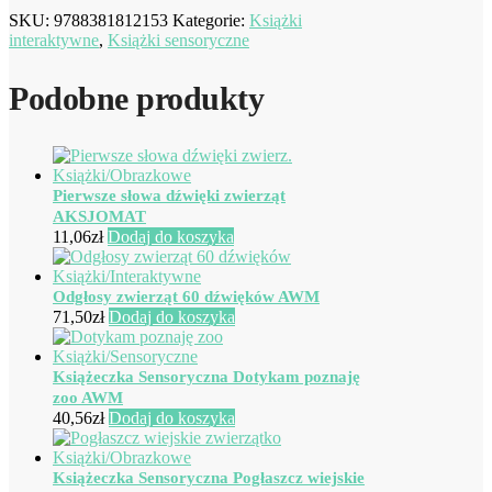
SKU:
9788381812153
Kategorie:
Książki
interaktywne
,
Książki sensoryczne
Podobne produkty
Pierwsze słowa dźwięki zwierząt
AKSJOMAT
11,06
zł
Dodaj do koszyka
Odgłosy zwierząt 60 dźwięków AWM
71,50
zł
Dodaj do koszyka
Książeczka Sensoryczna Dotykam poznaję
zoo AWM
40,56
zł
Dodaj do koszyka
Książeczka Sensoryczna Pogłaszcz wiejskie