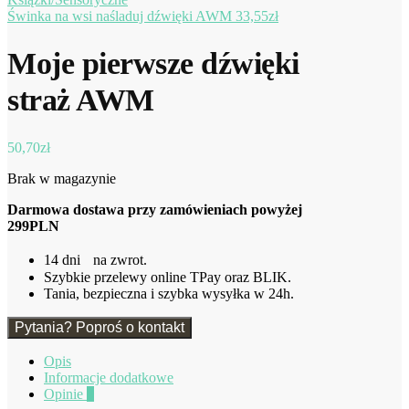
Świnka na wsi naśladuj dźwięki AWM
33,55
zł
Moje pierwsze dźwięki
straż AWM
50,70
zł
Brak w magazynie
Darmowa dostawa przy zamówieniach powyżej
299PLN
14 dni na zwrot.
Szybkie przelewy online TPay oraz BLIK.
Tania, bezpieczna i szybka wysyłka w 24h.
Pytania? Poproś o kontakt
Opis
Informacje dodatkowe
Opinie
0