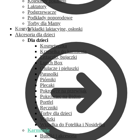
Kolektory pokarmu
Laktatory
Podgrzewacze
Podkłady poporodowe
Torby dla Mamy
Koszyk
Wkładki laktacyjne, osłonki
Akcesoria dla dzieci
Dla dzieci
Kosmetyczka
Krzesełka do karmienia
Leżaczki, bujaczki
Lunch Box
Otulacze i pieluszki
Parasolki
Piórniki
Plecaki
Pokrowce na przewijak
Pokrowiec na Bidon
Portfel
Ręczniki
Torby dla dzieci
Walizki
Wkładka do Fotelika i Nosidełka
Karmienie
Butelki i akcesoria