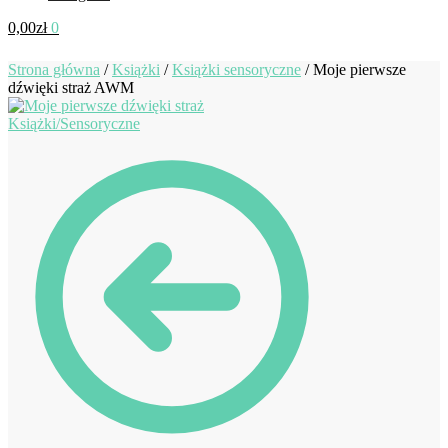
0,00
zł
0
Strona główna
/
Książki
/
Książki sensoryczne
/
Moje pierwsze
dźwięki straż AWM