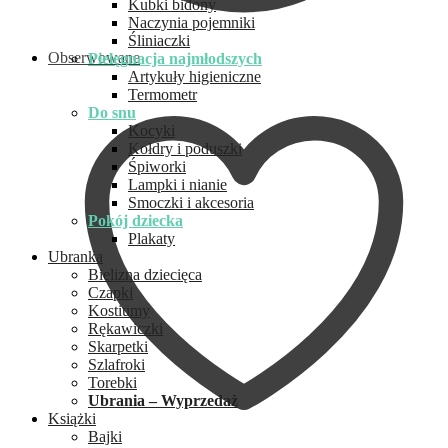
Kubki bidony
Naczynia pojemniki
Śliniaczki
Obserwowane
Pielęgnacja najmłodszych
Artykuły higieniczne
Termometr
Do snu
Kocyki
Kołdry i poduszki
Śpiworki
Lampki i nianie
Smoczki i akcesoria
Pokój dziecka
Plakaty
Ubranka
Bielizna dziecięca
Czapki
Kostiumy
Rękawiczki
Skarpetki
Szlafroki
Torebki
Ubrania – Wyprzedaż
Książki
Bajki