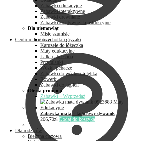
Zabawki edukacyjne
Zabawki interaktywne
Zabawki drewniane
Zabawki kreatywne, konstrukcyjne
Dla niemowląt
Misie szumisie
Centrum Pomocy
Grzechotki i gryzaki
Karuzele do łóżeczka
Maty edukacyjne
Lalki i akcesoria
Przytulanki
Wózki, pchacze
Zabawki do wózka i fotelika
Rowerki
Zabawki do kąpieli
Oferta promocji
Zabawki – Wyprzedaż
Zabawka mata – kolorowy dywanik
206,70
zł
Dodaj do koszyka
Dla rodziców
Bielizna ciążowa