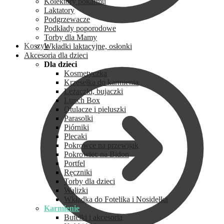
Kolektory pokarmu
Laktatory
Podgrzewacze
Podkłady poporodowe
Torby dla Mamy
Koszyk
Wkładki laktacyjne, osłonki
Akcesoria dla dzieci
Dla dzieci
Kosmetyczka
Krzesełka do karmienia
Leżaczki, bujaczki
Lunch Box
Otulacze i pieluszki
Parasolki
Piórniki
Plecaki
Pokrowce na przewijak
Pokrowiec na Bidon
Portfel
Ręczniki
Torby dla dzieci
Walizki
Wkładka do Fotelika i Nosidełka
Karmienie
Butelki i akcesoria