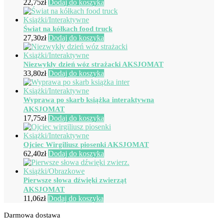
22,75
zł
Dodaj do koszyka
Świat na kółkach food truck
27,30
zł
Dodaj do koszyka
Niezwykły dzień wóz strażacki AKSJOMAT
33,80
zł
Dodaj do koszyka
Wyprawa po skarb książka interaktywna
AKSJOMAT
17,75
zł
Dodaj do koszyka
Ojciec Wirgiliusz piosenki AKSJOMAT
62,40
zł
Dodaj do koszyka
Pierwsze słowa dźwięki zwierząt
AKSJOMAT
11,06
zł
Dodaj do koszyka
Darmowa dostawa