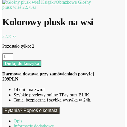
Głośny
plusk wieś
22,75
zł
Kolorowy plusk na wsi
22,75
zł
Pozostało tylko: 2
ilość
Kolorowy
Dodaj do koszyka
plusk
na
Darmowa dostawa przy zamówieniach powyżej
wsi
299PLN
14 dni na zwrot.
Szybkie przelewy online TPay oraz BLIK.
Tania, bezpieczna i szybka wysyłka w 24h.
Pytania? Poproś o kontakt
Opis
Informacje dodatkowe