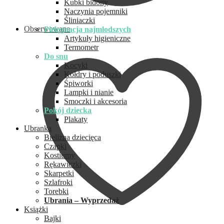
Kubki bidony
Naczynia pojemniki
Śliniaczki
Obserwowane
Pielęgnacja najmłodszych
Artykuły higieniczne
Termometr
Do snu
Kocyki
Kołdry i poduszki
Śpiworki
Lampki i nianie
Smoczki i akcesoria
Pokój dziecka
Plakaty
Ubranka
Bielizna dziecięca
Czapki
Kostiumy
Rękawiczki
Skarpetki
Szlafroki
Torebki
Ubrania – Wyprzedaż
Książki
Bajki