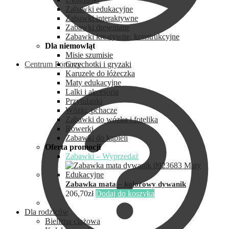
Zabawki edukacyjne
Zabawki interaktywne
Zabawki drewniane
Zabawki kreatywne, konstrukcyjne
Dla niemowląt
Misie szumisie
Centrum Pomocy
Grzechotki i gryzaki
Karuzele do łóżeczka
Maty edukacyjne
Lalki i akcesoria
Przytulanki
Wózki, pchacze
Zabawki do wózka i fotelika
Rowerki
Zabawki do kąpieli
Oferta promocji
Zabawki – Wyprzedaż
Zabawka mata – kolorowy dywanik
206,70
zł
Dodaj do koszyka
Dla rodziców
Bielizna ciążowa