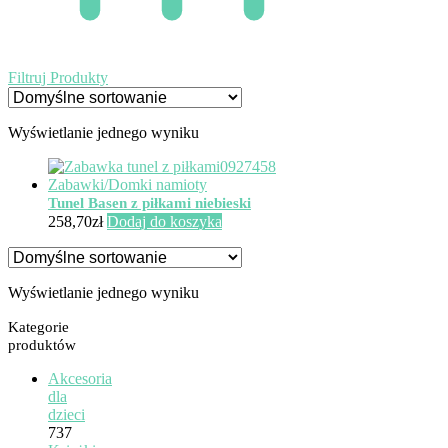
Filtruj Produkty
Wyświetlanie jednego wyniku
Tunel Basen z piłkami niebieski
258,70
zł
Dodaj do koszyka
Wyświetlanie jednego wyniku
Kategorie
produktów
Akcesoria
dla
dzieci
737