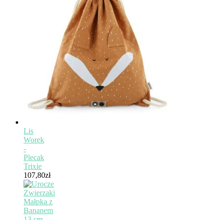
Lis
Worek
-
Plecak
Trixie
107,80
zł