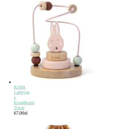
Królik
Labirynt
z
Koralikami
Trixie
67,00
zł