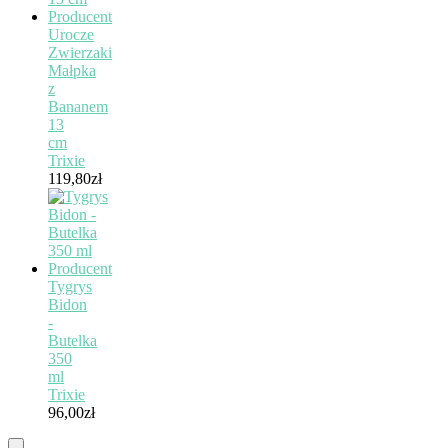
Urocze
Zwierzaki
Małpka
z
Bananem
13
cm
Trixie
119,80
zł
Tygrys
Bidon
-
Butelka
350
ml
Trixie
96,00
zł