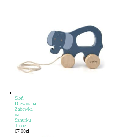
Słoń
Drewniana
Zabawka
na
Sznurku
Trixie
67,00
zł