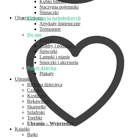
Kubki bidony
Naczynia pojemniki
Śliniaczki
Obserwowane
Pielęgnacja najmłodszych
Artykuły higieniczne
Termometr
Do snu
Kocyki
Kołdry i poduszki
Śpiworki
Lampki i nianie
Smoczki i akcesoria
Pokój dziecka
Plakaty
Ubranka
Bielizna dziecięca
Czapki
Kostiumy
Rękawiczki
Skarpetki
Szlafroki
Torebki
Ubrania – Wyprzedaż
Książki
Bajki