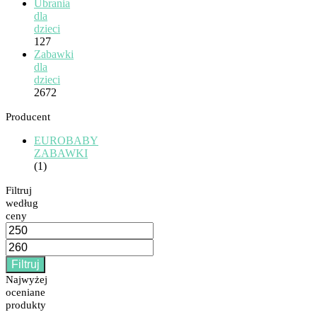
Ubrania
dla
dzieci
127
Zabawki
dla
dzieci
2672
Producent
EUROBABY
ZABAWKI
(1)
Filtruj
według
ceny
Cena
min
Cena
max
Filtruj
Najwyżej
oceniane
produkty