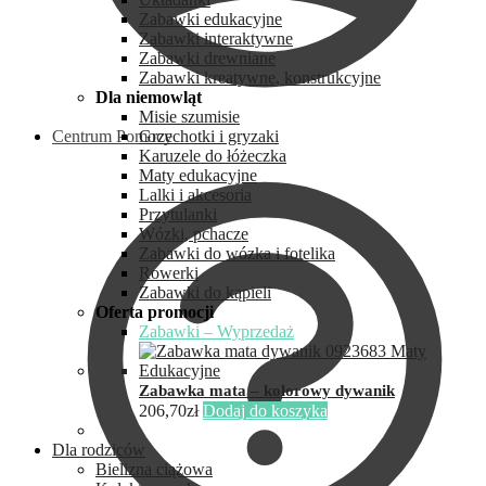
Zabawki edukacyjne
Zabawki interaktywne
Zabawki drewniane
Zabawki kreatywne, konstrukcyjne
Dla niemowląt
Misie szumisie
Centrum Pomocy
Grzechotki i gryzaki
Karuzele do łóżeczka
Maty edukacyjne
Lalki i akcesoria
Przytulanki
Wózki, pchacze
Zabawki do wózka i fotelika
Rowerki
Zabawki do kąpieli
Oferta promocji
Zabawki – Wyprzedaż
Zabawka mata – kolorowy dywanik
206,70
zł
Dodaj do koszyka
Dla rodziców
Bielizna ciążowa