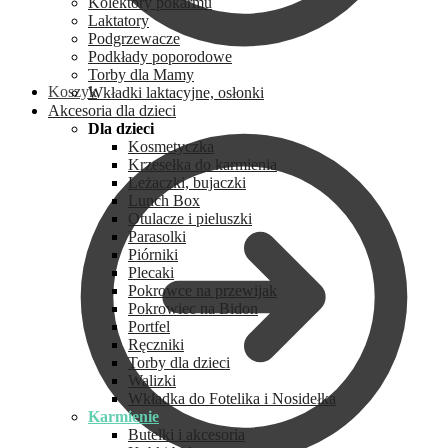
Kolektory pokarmu
Laktatory
Podgrzewacze
Podkłady poporodowe
Torby dla Mamy
Koszyk
Wkładki laktacyjne, osłonki
Akcesoria dla dzieci
Dla dzieci
Kosmetyczka
Krzesełka do karmienia
Leżaczki, bujaczki
Lunch Box
Otulacze i pieluszki
Parasolki
Piórniki
Plecaki
Pokrowce na przewijak
Pokrowiec na Bidon
Portfel
Ręczniki
Torby dla dzieci
Walizki
Wkładka do Fotelika i Nosidełka
Karmienie
Butelki i akcesoria