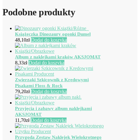
Podobne produkty
Książeczka Dinozaury ogonki Dumel
48,10
zł
Dodaj do koszyka
Album z naklejkami kraków AKSJOMAT
8,33
zł
Dodaj do koszyka
Zwierzaki Szkicownik z Kredowymi
Pisakami Floss & Rock
79,20
zł
Dodaj do koszyka
Przyjęcia i zabawy album naklejkami
AKSJOMAT
11,70
zł
Dodaj do koszyka
Przygoda Zestaw Naklejek Wielokrotnego