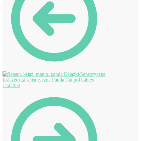
Książeczka sensoryczna Panda Canpol babies
174,20
zł