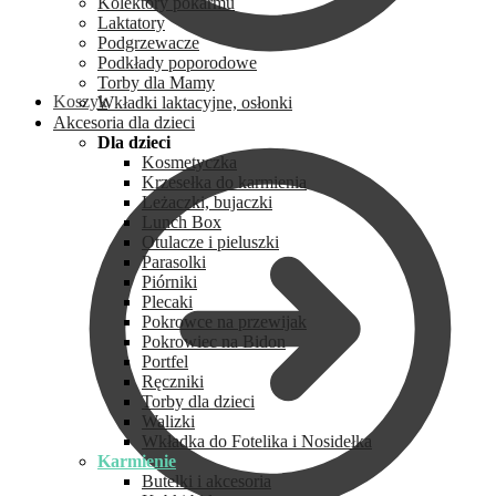
Kolektory pokarmu
Laktatory
Podgrzewacze
Podkłady poporodowe
Torby dla Mamy
Koszyk
Wkładki laktacyjne, osłonki
Akcesoria dla dzieci
Dla dzieci
Kosmetyczka
Krzesełka do karmienia
Leżaczki, bujaczki
Lunch Box
Otulacze i pieluszki
Parasolki
Piórniki
Plecaki
Pokrowce na przewijak
Pokrowiec na Bidon
Portfel
Ręczniki
Torby dla dzieci
Walizki
Wkładka do Fotelika i Nosidełka
Karmienie
Butelki i akcesoria