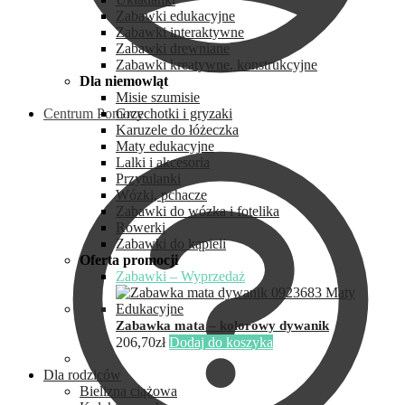
Zabawki edukacyjne
Zabawki interaktywne
Zabawki drewniane
Zabawki kreatywne, konstrukcyjne
Dla niemowląt
Misie szumisie
Centrum Pomocy
Grzechotki i gryzaki
Karuzele do łóżeczka
Maty edukacyjne
Lalki i akcesoria
Przytulanki
Wózki, pchacze
Zabawki do wózka i fotelika
Rowerki
Zabawki do kąpieli
Oferta promocji
Zabawki – Wyprzedaż
Zabawka mata – kolorowy dywanik
206,70
zł
Dodaj do koszyka
Dla rodziców
Bielizna ciążowa