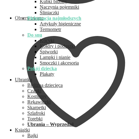
Kubki bidony
Naczynia pojemniki
Śliniaczki
Obserwowane
Pielęgnacja najmłodszych
Artykuły higieniczne
Termometr
Do snu
Kocyki
Kołdry i poduszki
Śpiworki
Lampki i nianie
Smoczki i akcesoria
Pokój dziecka
Plakaty
Ubranka
Bielizna dziecięca
Czapki
Kostiumy
Rękawiczki
Skarpetki
Szlafroki
Torebki
Ubrania – Wyprzedaż
Książki
Bajki