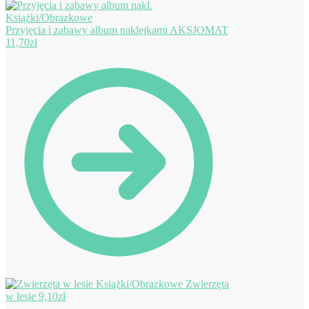
Przyjęcia i zabawy album naklejkami AKSJOMAT
11,70
zł
Zwierzęta
w lesie
9,10
zł