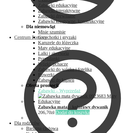
Zabawki edukacyjne
Zabawki interaktywne
Zabawki drewniane
Zabawki kreatywne, konstrukcyjne
Dla niemowląt
Misie szumisie
Centrum Pomocy
Grzechotki i gryzaki
Karuzele do łóżeczka
Maty edukacyjne
Lalki i akcesoria
Przytulanki
Wózki, pchacze
Zabawki do wózka i fotelika
Rowerki
Zabawki do kąpieli
Oferta promocji
Zabawki – Wyprzedaż
Zabawka mata – kolorowy dywanik
206,70
zł
Dodaj do koszyka
Dla rodziców
Bielizna ciążowa