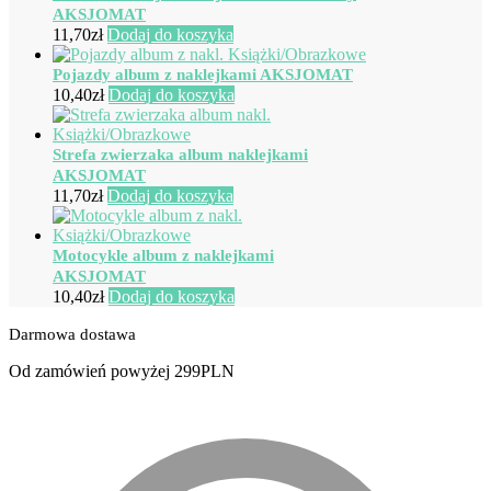
AKSJOMAT
11,70
zł
Dodaj do koszyka
Pojazdy album z naklejkami AKSJOMAT
10,40
zł
Dodaj do koszyka
Strefa zwierzaka album naklejkami
AKSJOMAT
11,70
zł
Dodaj do koszyka
Motocykle album z naklejkami
AKSJOMAT
10,40
zł
Dodaj do koszyka
Darmowa dostawa
Od zamówień powyżej 299PLN