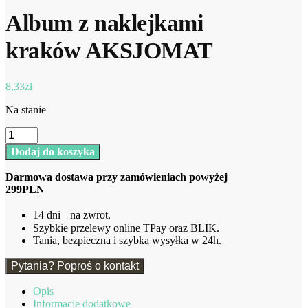
Album z naklejkami
kraków AKSJOMAT
8,33
zł
Na stanie
ilość
Album
Dodaj do koszyka
z
naklejkami
Darmowa dostawa przy zamówieniach powyżej
kraków
299PLN
AKSJOMAT
14 dni na zwrot.
Szybkie przelewy online TPay oraz BLIK.
Tania, bezpieczna i szybka wysyłka w 24h.
Pytania? Poproś o kontakt
Opis
Informacje dodatkowe