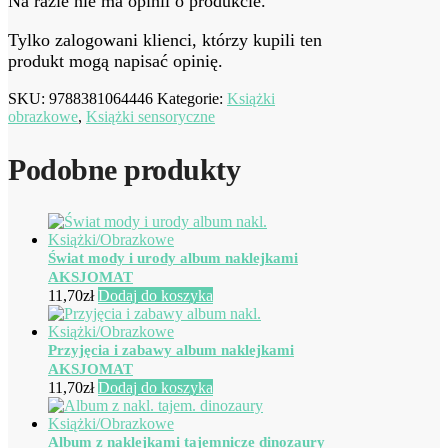
Na razie nie ma opinii o produkcie.
Tylko zalogowani klienci, którzy kupili ten
produkt mogą napisać opinię.
SKU:
9788381064446
Kategorie:
Książki
obrazkowe
,
Książki sensoryczne
Podobne produkty
Świat mody i urody album naklejkami
AKSJOMAT
11,70
zł
Dodaj do koszyka
Przyjęcia i zabawy album naklejkami
AKSJOMAT
11,70
zł
Dodaj do koszyka
Album z naklejkami tajemnicze dinozaury