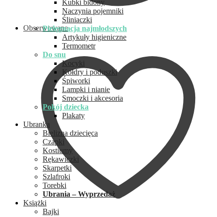
Kubki bidony
Naczynia pojemniki
Śliniaczki
Obserwowane
Pielęgnacja najmłodszych
Artykuły higieniczne
Termometr
Do snu
Kocyki
Kołdry i poduszki
Śpiworki
Lampki i nianie
Smoczki i akcesoria
Pokój dziecka
Plakaty
Ubranka
Bielizna dziecięca
Czapki
Kostiumy
Rękawiczki
Skarpetki
Szlafroki
Torebki
Ubrania – Wyprzedaż
Książki
Bajki