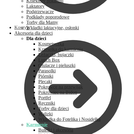
Kolektory pokarmu
Laktatory
Podgrzewacze
Podkłady poporodowe
Torby dla Mamy
Koszyk
Wkładki laktacyjne, osłonki
Akcesoria dla dzieci
Dla dzieci
Kosmetyczka
Krzesełka do karmienia
Leżaczki, bujaczki
Lunch Box
Otulacze i pieluszki
Parasolki
Piórniki
Plecaki
Pokrowce na przewijak
Pokrowiec na Bidon
Portfel
Ręczniki
Torby dla dzieci
Walizki
Wkładka do Fotelika i Nosidełka
Karmienie
Butelki i akcesoria