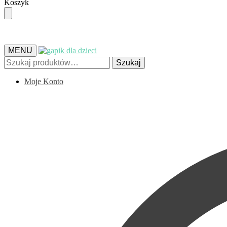
Skip
Skip
Koszyk
to
to
navigation
content
MENU
Szukaj:
Szukaj
Moje Konto