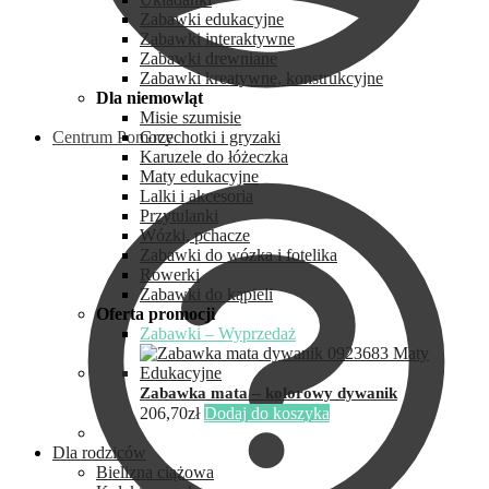
Zabawki edukacyjne
Zabawki interaktywne
Zabawki drewniane
Zabawki kreatywne, konstrukcyjne
Dla niemowląt
Misie szumisie
Centrum Pomocy
Grzechotki i gryzaki
Karuzele do łóżeczka
Maty edukacyjne
Lalki i akcesoria
Przytulanki
Wózki, pchacze
Zabawki do wózka i fotelika
Rowerki
Zabawki do kąpieli
Oferta promocji
Zabawki – Wyprzedaż
Zabawka mata – kolorowy dywanik
206,70
zł
Dodaj do koszyka
Dla rodziców
Bielizna ciążowa