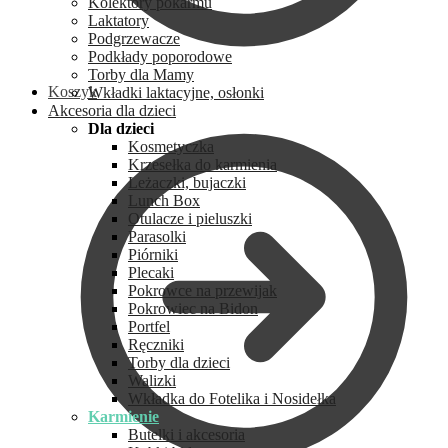
Kolektory pokarmu
Laktatory
Podgrzewacze
Podkłady poporodowe
Torby dla Mamy
Koszyk
Wkładki laktacyjne, osłonki
Akcesoria dla dzieci
Dla dzieci
Kosmetyczka
Krzesełka do karmienia
Leżaczki, bujaczki
Lunch Box
Otulacze i pieluszki
Parasolki
Piórniki
Plecaki
Pokrowce na przewijak
Pokrowiec na Bidon
Portfel
Ręczniki
Torby dla dzieci
Walizki
Wkładka do Fotelika i Nosidełka
Karmienie
Butelki i akcesoria