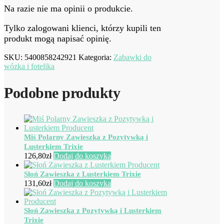
Na razie nie ma opinii o produkcie.
Tylko zalogowani klienci, którzy kupili ten
produkt mogą napisać opinię.
SKU:
5400858242921
Kategoria:
Zabawki do
wózka i fotelika
Podobne produkty
Miś Polarny Zawieszka z Pozytywką i
Lusterkiem Trixie
126,80
zł
Dodaj do koszyka
Słoń Zawieszka z Lusterkiem Trixie
131,60
zł
Dodaj do koszyka
Słoń Zawieszka z Pozytywką i Lusterkiem
Trixie