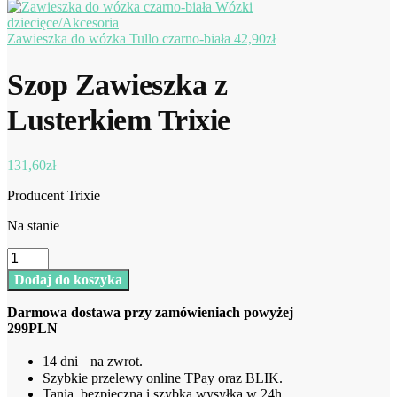
Zawieszka do wózka Tullo czarno-biała
42,90
zł
Szop Zawieszka z
Lusterkiem Trixie
131,60
zł
Producent Trixie
Na stanie
ilość
Szop
Dodaj do koszyka
Zawieszka
z
Darmowa dostawa przy zamówieniach powyżej
Lusterkiem
299PLN
Trixie
14 dni na zwrot.
Szybkie przelewy online TPay oraz BLIK.
Tania, bezpieczna i szybka wysyłka w 24h.