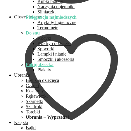
Kubki bidony
Naczynia pojemniki
Śliniaczki
Obserwowane
Pielęgnacja najmłodszych
Artykuły higieniczne
Termometr
Do snu
Kocyki
Kołdry i poduszki
Śpiworki
Lampki i nianie
Smoczki i akcesoria
Pokój dziecka
Plakaty
Ubranka
Bielizna dziecięca
Czapki
Kostiumy
Rękawiczki
Skarpetki
Szlafroki
Torebki
Ubrania – Wyprzedaż
Książki
Bajki