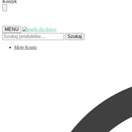
Skip
Skip
Koszyk
to
to
navigation
content
MENU
Szukaj:
Szukaj
Moje Konto