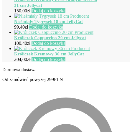
31 cm Jellycat
150,00
zł
Dodaj do koszyka
Nieśmiały Tygrysek 18 cm JellyCat
99,40
zł
Dodaj do koszyka
Króliczek Cappuccino 20 cm Jellycat
100,40
zł
Dodaj do koszyka
Króliczek Kremowy 36 cm JellyCat
204,00
zł
Dodaj do koszyka
Darmowa dostawa
Od zamówień powyżej 299PLN