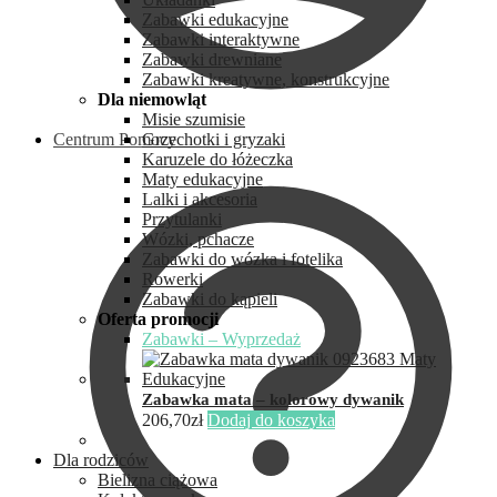
Zabawki edukacyjne
Zabawki interaktywne
Zabawki drewniane
Zabawki kreatywne, konstrukcyjne
Dla niemowląt
Misie szumisie
Centrum Pomocy
Grzechotki i gryzaki
Karuzele do łóżeczka
Maty edukacyjne
Lalki i akcesoria
Przytulanki
Wózki, pchacze
Zabawki do wózka i fotelika
Rowerki
Zabawki do kąpieli
Oferta promocji
Zabawki – Wyprzedaż
Zabawka mata – kolorowy dywanik
206,70
zł
Dodaj do koszyka
Dla rodziców
Bielizna ciążowa