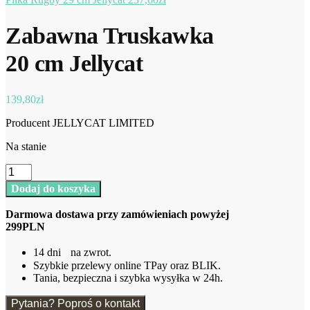
Zabawna Truskawka
20 cm Jellycat
139,80
zł
Producent JELLYCAT LIMITED
Na stanie
ilość
Zabawna
Dodaj do koszyka
Truskawka
20
Darmowa dostawa przy zamówieniach powyżej
cm
299PLN
Jellycat
14 dni na zwrot.
Szybkie przelewy online TPay oraz BLIK.
Tania, bezpieczna i szybka wysyłka w 24h.
Pytania? Poproś o kontakt