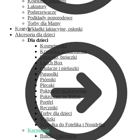
Kolektory pokarmu
Laktatory
Podgrzewacze
Podkłady poporodowe
Torby dla Mamy
Koszyk
Wkładki laktacyjne, osłonki
Akcesoria dla dzieci
Dla dzieci
Kosmetyczka
Krzesełka do karmienia
Leżaczki, bujaczki
Lunch Box
Otulacze i pieluszki
Parasolki
Piórniki
Plecaki
Pokrowce na przewijak
Pokrowiec na Bidon
Portfel
Ręczniki
Torby dla dzieci
Walizki
Wkładka do Fotelika i Nosidełka
Karmienie
Butelki i akcesoria