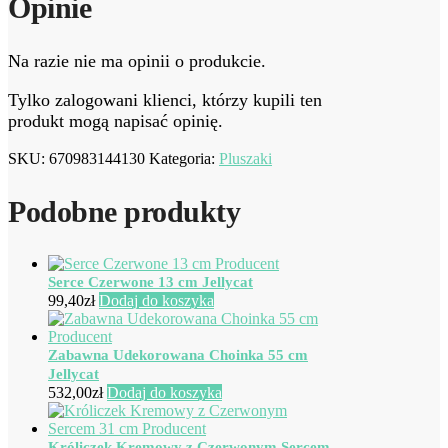
Opinie
Na razie nie ma opinii o produkcie.
Tylko zalogowani klienci, którzy kupili ten
produkt mogą napisać opinię.
SKU:
670983144130
Kategoria:
Pluszaki
Podobne produkty
Serce Czerwone 13 cm Jellycat
99,40
zł
Dodaj do koszyka
Zabawna Udekorowana Choinka 55 cm
Jellycat
532,00
zł
Dodaj do koszyka
Króliczek Kremowy z Czerwonym Sercem