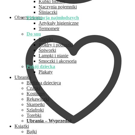
Kubki bidony
Naczynia pojemniki
Śliniaczki
Obserwowane
Pielęgnacja najmłodszych
Artykuły higieniczne
Termometr
Do snu
Kocyki
Kołdry i poduszki
Śpiworki
Lampki i nianie
Smoczki i akcesoria
Pokój dziecka
Plakaty
Ubranka
Bielizna dziecięca
Czapki
Kostiumy
Rękawiczki
Skarpetki
Szlafroki
Torebki
Ubrania – Wyprzedaż
Książki
Bajki