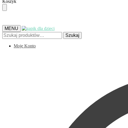
Skip
Skip
Koszyk
to
to
navigation
content
MENU
Szukaj:
Szukaj
Moje Konto