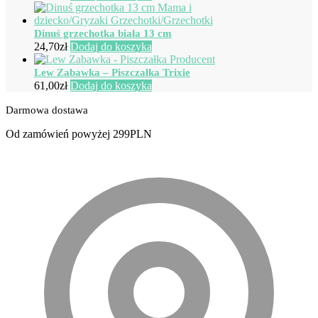
Dinuś grzechotka biała 13 cm
24,70
zł
Dodaj do koszyka
Lew Zabawka – Piszczałka Trixie
61,00
zł
Dodaj do koszyka
Darmowa dostawa
Od zamówień powyżej 299PLN