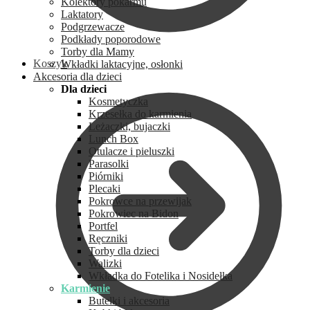
Kolektory pokarmu
Laktatory
Podgrzewacze
Podkłady poporodowe
Torby dla Mamy
Koszyk
Wkładki laktacyjne, osłonki
Akcesoria dla dzieci
Dla dzieci
Kosmetyczka
Krzesełka do karmienia
Leżaczki, bujaczki
Lunch Box
Otulacze i pieluszki
Parasolki
Piórniki
Plecaki
Pokrowce na przewijak
Pokrowiec na Bidon
Portfel
Ręczniki
Torby dla dzieci
Walizki
Wkładka do Fotelika i Nosidełka
Karmienie
Butelki i akcesoria