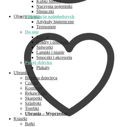
Kubki bidony
Naczynia pojemniki
Śliniaczki
Obserwowane
Pielęgnacja najmłodszych
Artykuły higieniczne
Termometr
Do snu
Kocyki
Kołdry i poduszki
Śpiworki
Lampki i nianie
Smoczki i akcesoria
Pokój dziecka
Plakaty
Ubranka
Bielizna dziecięca
Czapki
Kostiumy
Rękawiczki
Skarpetki
Szlafroki
Torebki
Ubrania – Wyprzedaż
Książki
Bajki