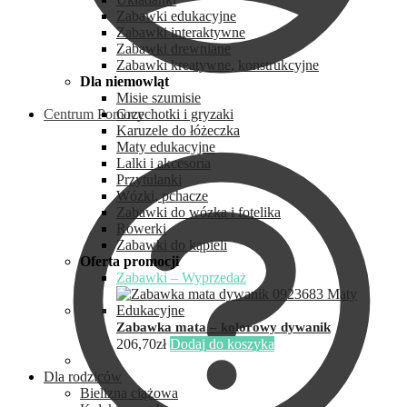
Zabawki edukacyjne
Zabawki interaktywne
Zabawki drewniane
Zabawki kreatywne, konstrukcyjne
Dla niemowląt
Misie szumisie
Centrum Pomocy
Grzechotki i gryzaki
Karuzele do łóżeczka
Maty edukacyjne
Lalki i akcesoria
Przytulanki
Wózki, pchacze
Zabawki do wózka i fotelika
Rowerki
Zabawki do kąpieli
Oferta promocji
Zabawki – Wyprzedaż
Zabawka mata – kolorowy dywanik
206,70
zł
Dodaj do koszyka
Dla rodziców
Bielizna ciążowa