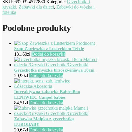
SKU:
6929324577880
Kategorie:
Grzechotki i
gryzaki
,
Zabawki dla dzieci
,
Zabawki do wózka i
fotelika
Podobne produkty
Szop Zawieszka z Lusterkiem Trixie
131,60
zł
Dodaj do koszyka
Grzechotka myszka brzoskwiniowa 18cm
29,90
zł
Dodaj do koszyka
Interaktywna zabawka BabiesBoo
LENIWIEC Canpol babies
84,51
zł
Dodaj do koszyka
Zabawka Małpka z grzechotką
EUROBABY
20,67
zł
Dodaj do koszyka