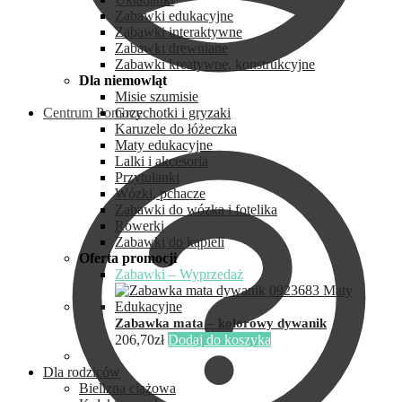
Zabawki edukacyjne
Zabawki interaktywne
Zabawki drewniane
Zabawki kreatywne, konstrukcyjne
Dla niemowląt
Misie szumisie
Centrum Pomocy
Grzechotki i gryzaki
Karuzele do łóżeczka
Maty edukacyjne
Lalki i akcesoria
Przytulanki
Wózki, pchacze
Zabawki do wózka i fotelika
Rowerki
Zabawki do kąpieli
Oferta promocji
Zabawki – Wyprzedaż
Zabawka mata – kolorowy dywanik
206,70
zł
Dodaj do koszyka
Dla rodziców
Bielizna ciążowa