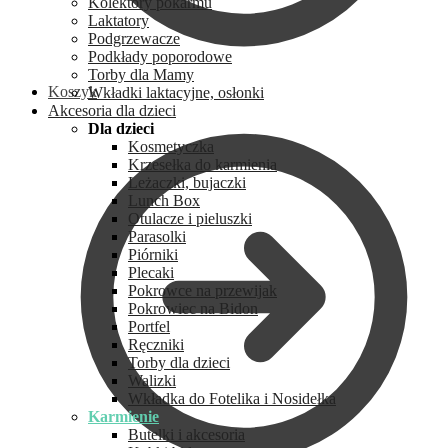
Kolektory pokarmu
Laktatory
Podgrzewacze
Podkłady poporodowe
Torby dla Mamy
Koszyk
Wkładki laktacyjne, osłonki
Akcesoria dla dzieci
Dla dzieci
Kosmetyczka
Krzesełka do karmienia
Leżaczki, bujaczki
Lunch Box
Otulacze i pieluszki
Parasolki
Piórniki
Plecaki
Pokrowce na przewijak
Pokrowiec na Bidon
Portfel
Ręczniki
Torby dla dzieci
Walizki
Wkładka do Fotelika i Nosidełka
Karmienie
Butelki i akcesoria