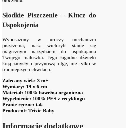
otoczeniu.
Słodkie Piszczenie – Klucz do
Uspokojenia
Wyposażony w uroczy mechanizm
piszczenia, nasz wieloryb stanie się
magicznym narzędziem do uspokajania
Twojego maluszka. Jego łagodne dźwięki
koją zmysły i przynoszą ulgę, nie tylko w
trudniejszych chwilach.
Zalecany wiek: 3 m+
Wymiary: 19 x 6 cm
Materiał: 100% bawełna organiczna
Wypełnienie: 100% PES z recyklingu
Pranie ręczne: tak
Producent: Trixie Baby
Informacje dodatkowe