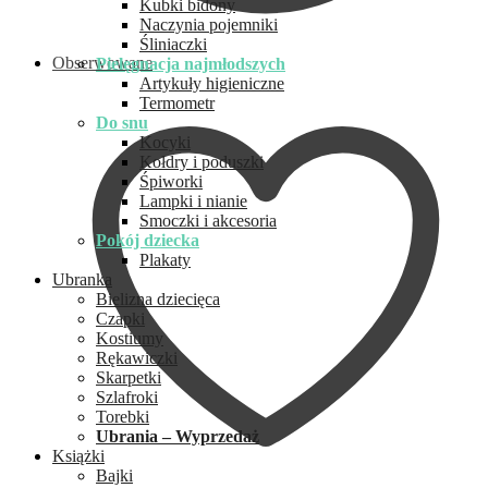
Kubki bidony
Naczynia pojemniki
Śliniaczki
Obserwowane
Pielęgnacja najmłodszych
Artykuły higieniczne
Termometr
Do snu
Kocyki
Kołdry i poduszki
Śpiworki
Lampki i nianie
Smoczki i akcesoria
Pokój dziecka
Plakaty
Ubranka
Bielizna dziecięca
Czapki
Kostiumy
Rękawiczki
Skarpetki
Szlafroki
Torebki
Ubrania – Wyprzedaż
Książki
Bajki