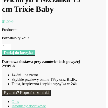
cm Trixie Baby
61,00
zł
Producent
Pozostało tylko: 2
ilość
Wieloryb
Dodaj do koszyka
Piszczałka
19
Darmowa dostawa przy zamówieniach powyżej
cm
299PLN
Trixie
Baby
14 dni na zwrot.
Szybkie przelewy online TPay oraz BLIK.
Tania, bezpieczna i szybka wysyłka w 24h.
Pytania? Poproś o kontakt
Opis
Informacje dodatkowe