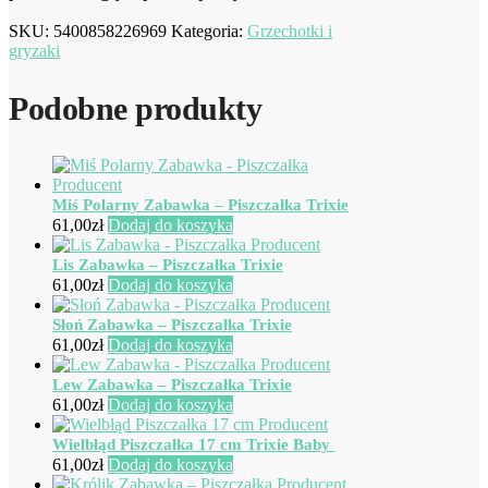
SKU:
5400858226969
Kategoria:
Grzechotki i
gryzaki
Podobne produkty
Miś Polarny Zabawka – Piszczałka Trixie
61,00
zł
Dodaj do koszyka
Lis Zabawka – Piszczałka Trixie
61,00
zł
Dodaj do koszyka
Słoń Zabawka – Piszczałka Trixie
61,00
zł
Dodaj do koszyka
Lew Zabawka – Piszczałka Trixie
61,00
zł
Dodaj do koszyka
Wielbłąd Piszczałka 17 cm Trixie Baby
61,00
zł
Dodaj do koszyka