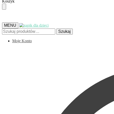
Skip
Skip
Koszyk
to
to
navigation
content
MENU
Szukaj:
Szukaj
Moje Konto