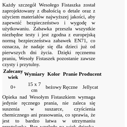
Każdy szczegół Wesołego Fistaszka został
zaprojektowany z dbałością o detale oraz z
użyciem materiałów najwyższej jakości, aby
zapewnić bezpieczeństwo i wygodę w
użytkowaniu. Zabawka przeszła wszystkie
niezbędne testy i jest zgodna z europejską
normą bezpieczeństwa zabawek EN71, co
oznacza, że nadaje się dla dzieci już od
pierwszych dni życia. Dzięki ręcznemu
praniu, Wesoły Fistaszek pozostanie zawsze
czysty i przytulny.
Zalecany
Wymiary
Kolor
Pranie
Producent
wiek
15 x 7
0+
beżowy
Ręczne
Jellycat
cm
Opieka nad Wesołym Fistaszkiem wymaga
jedynie ręcznego prania, nie zaleca się
suszenia w suszarce, czyścienia
chemicznego ani prasowania, co sprawia, że
jest to bardzo łatwa w utrzymaniu
przytulanka. Bez względu na wiek dziecka,