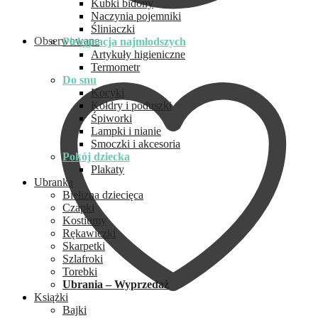
Kubki bidony
Naczynia pojemniki
Śliniaczki
Obserwowane
Pielęgnacja najmłodszych
Artykuły higieniczne
Termometr
Do snu
Kocyki
Kołdry i poduszki
Śpiworki
Lampki i nianie
Smoczki i akcesoria
Pokój dziecka
Plakaty
Ubranka
Bielizna dziecięca
Czapki
Kostiumy
Rękawiczki
Skarpetki
Szlafroki
Torebki
Ubrania – Wyprzedaż
Książki
Bajki