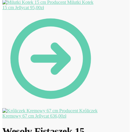
Milutki Kotek
15 cm Jellycat
95,00
zł
Króliczek
Kremowy 67 cm Jellycat
636,00
zł
Wesoły Fistaszek 15