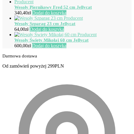
Wesoły Piernikowy Fred 52 cm Jellycat
340,40
zł
Dodaj do koszyka
Wesoły Szparag 23 cm Jellycat
64,00
zł
Dodaj do koszyka
Wesoły Święty Mikołaj 60 cm Jellycat
600,00
zł
Dodaj do koszyka
Darmowa dostawa
Od zamówień powyżej 299PLN