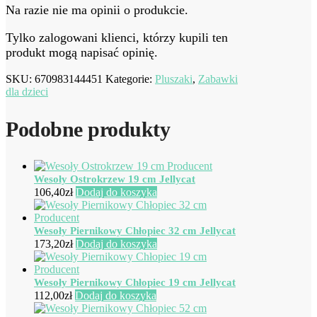
Na razie nie ma opinii o produkcie.
Tylko zalogowani klienci, którzy kupili ten
produkt mogą napisać opinię.
SKU:
670983144451
Kategorie:
Pluszaki
,
Zabawki
dla dzieci
Podobne produkty
Wesoły Ostrokrzew 19 cm Jellycat
106,40
zł
Dodaj do koszyka
Wesoły Piernikowy Chłopiec 32 cm Jellycat
173,20
zł
Dodaj do koszyka
Wesoły Piernikowy Chłopiec 19 cm Jellycat
112,00
zł
Dodaj do koszyka