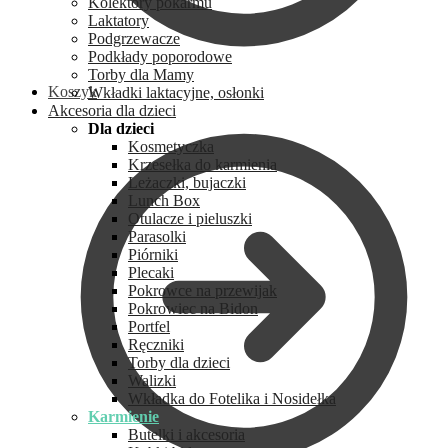
Kolektory pokarmu
Laktatory
Podgrzewacze
Podkłady poporodowe
Torby dla Mamy
Koszyk
Wkładki laktacyjne, osłonki
Akcesoria dla dzieci
Dla dzieci
Kosmetyczka
Krzesełka do karmienia
Leżaczki, bujaczki
Lunch Box
Otulacze i pieluszki
Parasolki
Piórniki
Plecaki
Pokrowce na przewijak
Pokrowiec na Bidon
Portfel
Ręczniki
Torby dla dzieci
Walizki
Wkładka do Fotelika i Nosidełka
Karmienie
Butelki i akcesoria