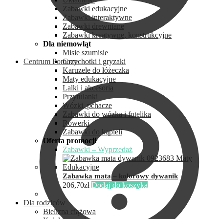
Zabawki edukacyjne
Zabawki interaktywne
Zabawki drewniane
Zabawki kreatywne, konstrukcyjne
Dla niemowląt
Misie szumisie
Centrum Pomocy
Grzechotki i gryzaki
Karuzele do łóżeczka
Maty edukacyjne
Lalki i akcesoria
Przytulanki
Wózki, pchacze
Zabawki do wózka i fotelika
Rowerki
Zabawki do kąpieli
Oferta promocji
Zabawki – Wyprzedaż
Zabawka mata – kolorowy dywanik
206,70
zł
Dodaj do koszyka
Dla rodziców
Bielizna ciążowa