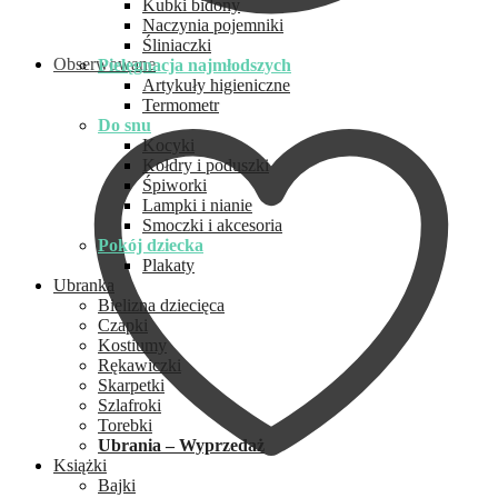
Kubki bidony
Naczynia pojemniki
Śliniaczki
Obserwowane
Pielęgnacja najmłodszych
Artykuły higieniczne
Termometr
Do snu
Kocyki
Kołdry i poduszki
Śpiworki
Lampki i nianie
Smoczki i akcesoria
Pokój dziecka
Plakaty
Ubranka
Bielizna dziecięca
Czapki
Kostiumy
Rękawiczki
Skarpetki
Szlafroki
Torebki
Ubrania – Wyprzedaż
Książki
Bajki