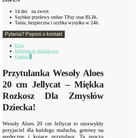
Jellycat
14 dni na zwrot.
Szybkie przelewy online TPay oraz BLIK.
Tania, bezpieczna i szybka wysyłka w 24h.
Pytania? Poproś o kontakt
Opis
Informacje dodatkowe
Opinie
0
Przytulanka Wesoły Aloes
20 cm Jellycat – Miękka
Rozkosz Dla Zmysłów
Dziecka!
Wesoły Aloes 20 cm Jellycat to niezwykły
przyjaciel dla każdego malucha, gotowy na
serdeczne i kojące przytulasy. Ta urocza