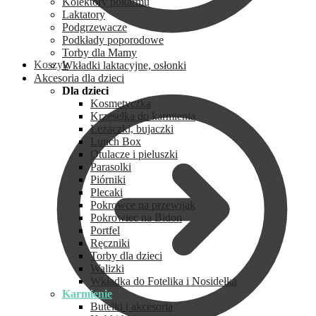
Kolektory pokarmu
Laktatory
Podgrzewacze
Podkłady poporodowe
Torby dla Mamy
Koszyk
Wkładki laktacyjne, osłonki
Akcesoria dla dzieci
Dla dzieci
Kosmetyczka
Krzesełka do karmienia
Leżaczki, bujaczki
Lunch Box
Otulacze i pieluszki
Parasolki
Piórniki
Plecaki
Pokrowce na przewijak
Pokrowiec na Bidon
Portfel
Ręczniki
Torby dla dzieci
Walizki
Wkładka do Fotelika i Nosidełka
Karmienie
Butelki i akcesoria