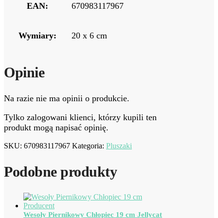
EAN:
670983117967
Wymiary:
20 x 6 cm
Opinie
Na razie nie ma opinii o produkcie.
Tylko zalogowani klienci, którzy kupili ten
produkt mogą napisać opinię.
SKU:
670983117967
Kategoria:
Pluszaki
Podobne produkty
Wesoły Piernikowy Chłopiec 19 cm Jellycat