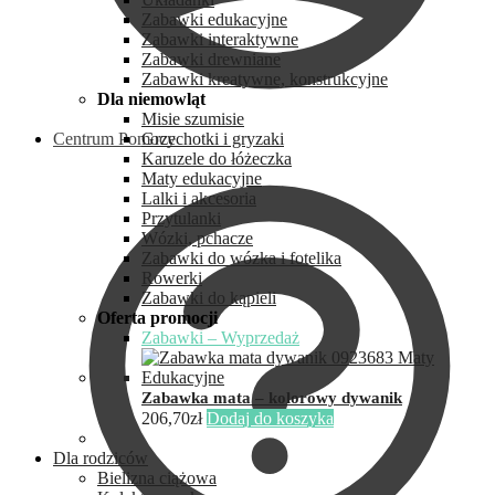
Zabawki edukacyjne
Zabawki interaktywne
Zabawki drewniane
Zabawki kreatywne, konstrukcyjne
Dla niemowląt
Misie szumisie
Centrum Pomocy
Grzechotki i gryzaki
Karuzele do łóżeczka
Maty edukacyjne
Lalki i akcesoria
Przytulanki
Wózki, pchacze
Zabawki do wózka i fotelika
Rowerki
Zabawki do kąpieli
Oferta promocji
Zabawki – Wyprzedaż
Zabawka mata – kolorowy dywanik
206,70
zł
Dodaj do koszyka
Dla rodziców
Bielizna ciążowa