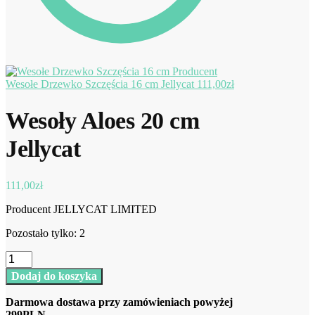
Wesołe Drzewko Szczęścia 16 cm Jellycat
111,00
zł
Wesoły Aloes 20 cm
Jellycat
111,00
zł
Producent JELLYCAT LIMITED
Pozostało tylko: 2
ilość
Wesoły
Dodaj do koszyka
Aloes
20
Darmowa dostawa przy zamówieniach powyżej
cm
299PLN