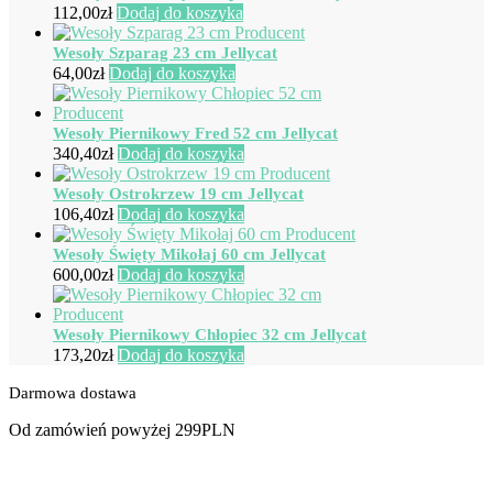
112,00
zł
Dodaj do koszyka
Wesoły Szparag 23 cm Jellycat
64,00
zł
Dodaj do koszyka
Wesoły Piernikowy Fred 52 cm Jellycat
340,40
zł
Dodaj do koszyka
Wesoły Ostrokrzew 19 cm Jellycat
106,40
zł
Dodaj do koszyka
Wesoły Święty Mikołaj 60 cm Jellycat
600,00
zł
Dodaj do koszyka
Wesoły Piernikowy Chłopiec 32 cm Jellycat
173,20
zł
Dodaj do koszyka
Darmowa dostawa
Od zamówień powyżej 299PLN