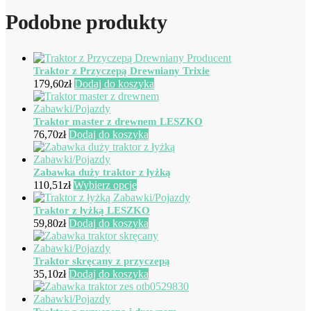
Podobne produkty
Traktor z Przyczepą Drewniany Trixie
179,60
zł
Dodaj do koszyka
Traktor master z drewnem LESZKO
76,70
zł
Dodaj do koszyka
Zabawka duży traktor z łyżką
Ten
110,51
zł
Wybierz opcje
produkt
ma
Traktor z łyżką LESZKO
wiele
59,80
zł
Dodaj do koszyka
wariantów.
Opcje
można
Traktor skręcany z przyczepą
wybrać
35,10
zł
Dodaj do koszyka
na
stronie
produktu