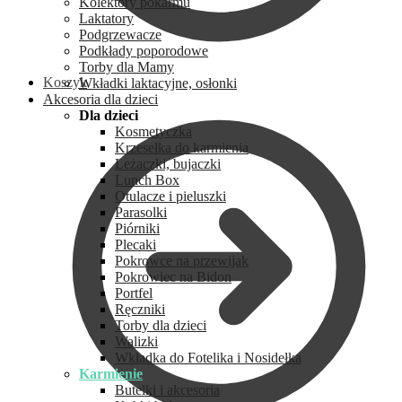
Kolektory pokarmu
Laktatory
Podgrzewacze
Podkłady poporodowe
Torby dla Mamy
Koszyk
Wkładki laktacyjne, osłonki
Akcesoria dla dzieci
Dla dzieci
Kosmetyczka
Krzesełka do karmienia
Leżaczki, bujaczki
Lunch Box
Otulacze i pieluszki
Parasolki
Piórniki
Plecaki
Pokrowce na przewijak
Pokrowiec na Bidon
Portfel
Ręczniki
Torby dla dzieci
Walizki
Wkładka do Fotelika i Nosidełka
Karmienie
Butelki i akcesoria