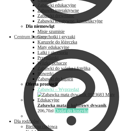
Zabawki edukacyjne
Zabawki interaktywne
Zabawki drewniane
Zabawki kreatywne, konstrukcyjne
Dla niemowląt
Misie szumisie
Centrum Pomocy
Grzechotki i gryzaki
Karuzele do łóżeczka
Maty edukacyjne
Lalki i akcesoria
Przytulanki
Wózki, pchacze
Zabawki do wózka i fotelika
Rowerki
Zabawki do kąpieli
Oferta promocji
Zabawki – Wyprzedaż
Zabawka mata – kolorowy dywanik
206,70
zł
Dodaj do koszyka
Dla rodziców
Bielizna ciążowa