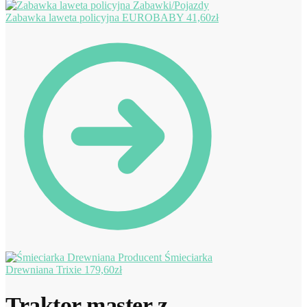
Zabawka laweta policyjna EUROBABY
41,60
zł
Śmieciarka
Drewniana Trixie
179,60
zł
Traktor master z