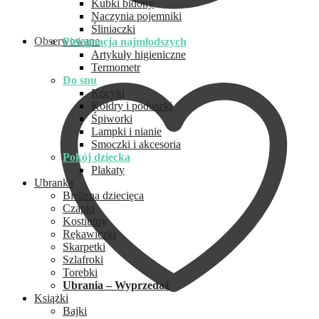
Kubki bidony
Naczynia pojemniki
Śliniaczki
Obserwowane
Pielęgnacja najmłodszych
Artykuły higieniczne
Termometr
Do snu
Kocyki
Kołdry i poduszki
Śpiworki
Lampki i nianie
Smoczki i akcesoria
Pokój dziecka
Plakaty
Ubranka
Bielizna dziecięca
Czapki
Kostiumy
Rękawiczki
Skarpetki
Szlafroki
Torebki
Ubrania – Wyprzedaż
Książki
Bajki