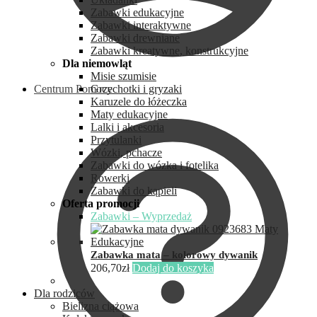
Zabawki edukacyjne
Zabawki interaktywne
Zabawki drewniane
Zabawki kreatywne, konstrukcyjne
Dla niemowląt
Misie szumisie
Centrum Pomocy
Grzechotki i gryzaki
Karuzele do łóżeczka
Maty edukacyjne
Lalki i akcesoria
Przytulanki
Wózki, pchacze
Zabawki do wózka i fotelika
Rowerki
Zabawki do kąpieli
Oferta promocji
Zabawki – Wyprzedaż
Zabawka mata – kolorowy dywanik
206,70
zł
Dodaj do koszyka
Dla rodziców
Bielizna ciążowa