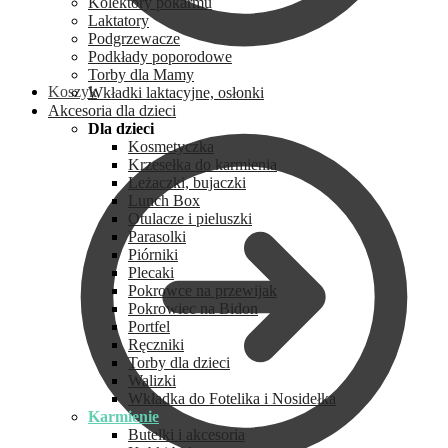
Kolektory pokarmu
Laktatory
Podgrzewacze
Podkłady poporodowe
Torby dla Mamy
Koszyk
Wkładki laktacyjne, osłonki
Akcesoria dla dzieci
Dla dzieci
Kosmetyczka
Krzesełka do karmienia
Leżaczki, bujaczki
Lunch Box
Otulacze i pieluszki
Parasolki
Piórniki
Plecaki
Pokrowce na przewijak
Pokrowiec na Bidon
Portfel
Ręczniki
Torby dla dzieci
Walizki
Wkładka do Fotelika i Nosidełka
Karmienie
Butelki i akcesoria