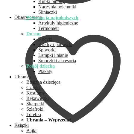
Kubki bidony
Naczynia pojemniki
Śliniaczki
Obserwowane
Pielęgnacja najmłodszych
Artykuły higieniczne
Termometr
Do snu
Kocyki
Kołdry i poduszki
Śpiworki
Lampki i nianie
Smoczki i akcesoria
Pokój dziecka
Plakaty
Ubranka
Bielizna dziecięca
Czapki
Kostiumy
Rękawiczki
Skarpetki
Szlafroki
Torebki
Ubrania – Wyprzedaż
Książki
Bajki