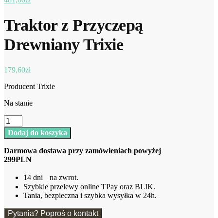
Traktor z Przyczepą
Drewniany Trixie
179,60
zł
Producent Trixie
Na stanie
ilość
Traktor
Dodaj do koszyka
z
Przyczepą
Darmowa dostawa przy zamówieniach powyżej
Drewniany
299PLN
Trixie
14 dni na zwrot.
Szybkie przelewy online TPay oraz BLIK.
Tania, bezpieczna i szybka wysyłka w 24h.
Pytania? Poproś o kontakt