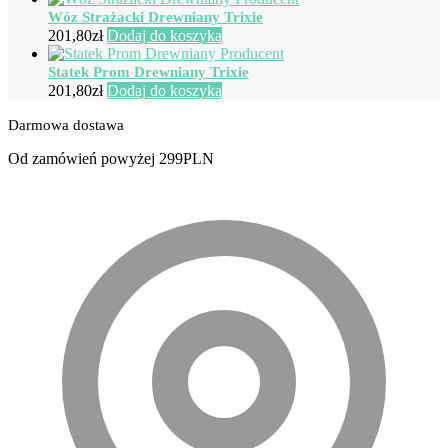
produktu
Wóz Strażacki Drewniany Trixie
201,80
zł
Dodaj do koszyka
Statek Prom Drewniany Trixie
201,80
zł
Dodaj do koszyka
Darmowa dostawa
Od zamówień powyżej 299PLN