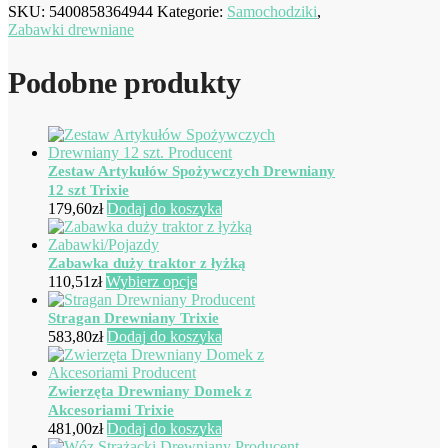
SKU:
5400858364944
Kategorie:
Samochodziki
,
Zabawki drewniane
Podobne produkty
Zestaw Artykułów Spożywczych Drewniany
12 szt Trixie
179,60
zł
Dodaj do koszyka
Zabawka duży traktor z łyżką
Ten
110,51
zł
Wybierz opcje
produkt
ma
Stragan Drewniany Trixie
wiele
583,80
zł
Dodaj do koszyka
wariantów.
Opcje
można
Zwierzęta Drewniany Domek z
wybrać
Akcesoriami Trixie
na
481,00
zł
Dodaj do koszyka
stronie