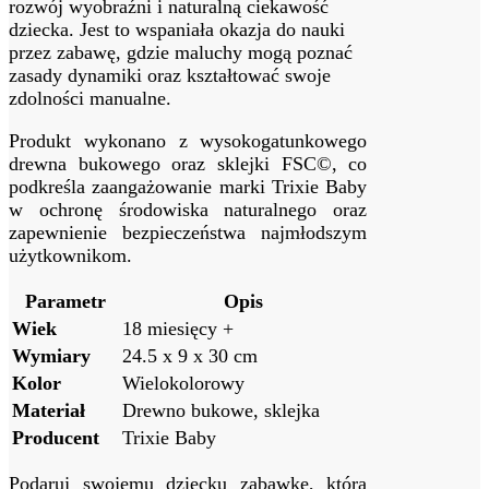
rozwój wyobraźni ​i naturalną ciekawość
dziecka. Jest to wspaniała⁣ okazja do nauki ​
przez zabawę, gdzie maluchy mogą ⁤poznać
zasady dynamiki oraz kształtować swoje ​
zdolności manualne.
Produkt wykonano ⁣z wysokogatunkowego
drewna bukowego oraz sklejki FSC©, co
podkreśla zaangażowanie marki Trixie ​Baby
w ochronę środowiska‌ naturalnego oraz
zapewnienie ⁤bezpieczeństwa najmłodszym
użytkownikom.
Parametr
Opis
Wiek
18‌ miesięcy +
Wymiary
24.5 x 9 x 30 cm
Kolor
Wielokolorowy
Materiał
Drewno bukowe, sklejka
Producent
Trixie Baby
Podaruj swojemu dziecku zabawkę, która