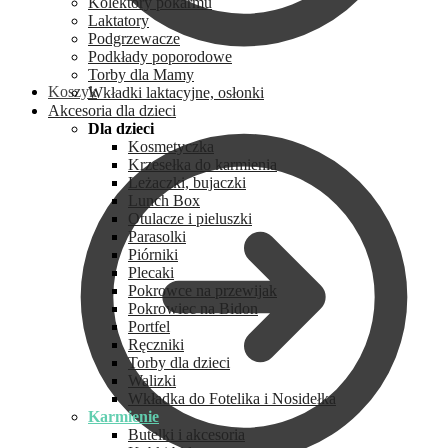
Kolektory pokarmu
Laktatory
Podgrzewacze
Podkłady poporodowe
Torby dla Mamy
Koszyk
Wkładki laktacyjne, osłonki
Akcesoria dla dzieci
Dla dzieci
Kosmetyczka
Krzesełka do karmienia
Leżaczki, bujaczki
Lunch Box
Otulacze i pieluszki
Parasolki
Piórniki
Plecaki
Pokrowce na przewijak
Pokrowiec na Bidon
Portfel
Ręczniki
Torby dla dzieci
Walizki
Wkładka do Fotelika i Nosidełka
Karmienie
Butelki i akcesoria