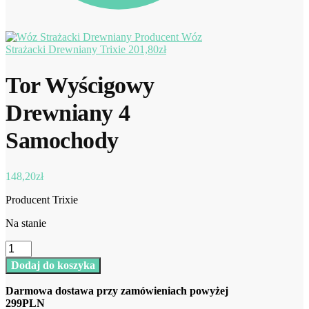
Wóz
Strażacki Drewniany Trixie
201,80
zł
Tor Wyścigowy
Drewniany 4
Samochody
148,20
zł
Producent Trixie
Na stanie
ilość
Tor
Dodaj do koszyka
Wyścigowy
Drewniany
Darmowa dostawa przy zamówieniach powyżej
4
299PLN
Samochody