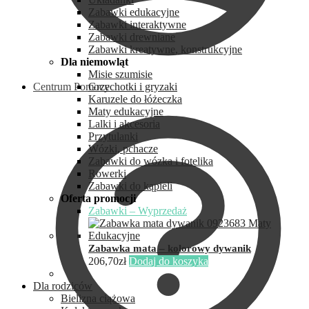
Zabawki edukacyjne
Zabawki interaktywne
Zabawki drewniane
Zabawki kreatywne, konstrukcyjne
Dla niemowląt
Misie szumisie
Centrum Pomocy
Grzechotki i gryzaki
Karuzele do łóżeczka
Maty edukacyjne
Lalki i akcesoria
Przytulanki
Wózki, pchacze
Zabawki do wózka i fotelika
Rowerki
Zabawki do kąpieli
Oferta promocji
Zabawki – Wyprzedaż
Zabawka mata – kolorowy dywanik
206,70
zł
Dodaj do koszyka
Dla rodziców
Bielizna ciążowa