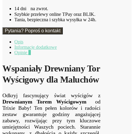
14 dni na zwrot.
Szybkie przelewy online TPay oraz BLIK.
Tania, bezpieczna i szybka wysyłka w 24h.
Pytania? Poproś o kontakt
Opis
Informacje dodatkowe
Opinie
0
Wspaniały⁣ Drewniany Tor
⁣Wyścigowy dla Maluchów
Odkryj fascynujący‍ świat wyścigów z⁤
Drewnianym Torem Wyścigowym
‌ od
Trixie Baby! Ten⁢ pełen kolorów‍ i radości
zestaw gwarantuje godziny⁣ angażującej
zabawy, rozwijając przy tym kluczowe​
umiejętności Waszych pociech. Starannie
wykonany, z dbałością‍ o każdy szczegół,