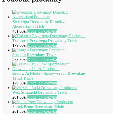
Zwierzęta Drewniany Domek z
Akcesoriami Trixie
481,00
zł
Dodaj do koszyka
Traktor z Przyczepą Drewniany Trixie
179,60
zł
Dodaj do koszyka
Stragan Drewniany Trixie
583,80
zł
Dodaj do koszyka
Zestaw Artykułów Spożywczych Drewniany
12 szt Trixie
179,60
zł
Dodaj do koszyka
Wóz Strażacki Drewniany Trixie
201,80
zł
Dodaj do koszyka
Statek Prom Drewniany Trixie
201,80
zł
Dodaj do koszyka