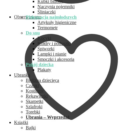
Kubki bidony
Naczynia pojemniki
Śliniaczki
Obserwowane
Pielęgnacja najmłodszych
Artykuły higieniczne
Termometr
Do snu
Kocyki
Kołdry i poduszki
Śpiworki
Lampki i nianie
Smoczki i akcesoria
Pokój dziecka
Plakaty
Ubranka
Bielizna dziecięca
Czapki
Kostiumy
Rękawiczki
Skarpetki
Szlafroki
Torebki
Ubrania – Wyprzedaż
Książki
Bajki