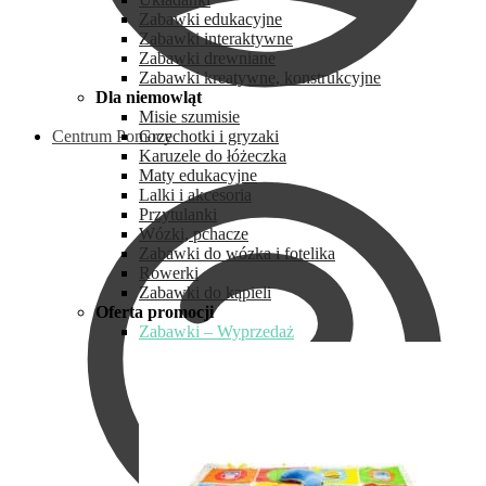
Zabawki edukacyjne
Zabawki interaktywne
Zabawki drewniane
Zabawki kreatywne, konstrukcyjne
Dla niemowląt
Misie szumisie
Centrum Pomocy
Grzechotki i gryzaki
Karuzele do łóżeczka
Maty edukacyjne
Lalki i akcesoria
Przytulanki
Wózki, pchacze
Zabawki do wózka i fotelika
Rowerki
Zabawki do kąpieli
Oferta promocji
Zabawki – Wyprzedaż