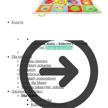
Koszyk
Zabawka mata – kolorowy dywanik
206,70
zł
Dodaj do koszyka
Dla rodziców
Bielizna ciążowa
Kolektory pokarmu
Laktatory
Podgrzewacze
Podkłady poporodowe
Torby dla Mamy
Wkładki laktacyjne, osłonki
Akcesoria dla dzieci
Dla dzieci
Kosmetyczka
Krzesełka do karmienia