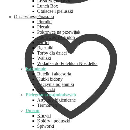
Leżaczki, bujaczki
Lunch Box
Otulacze i pieluszki
Parasolki
Obserwowane
Piórniki
Plecaki
Pokrowce na przewijak
Pokrowiec na Bidon
Portfel
Ręczniki
Torby dla dzieci
Walizki
Wkładka do Fotelika i Nosidełka
Karmienie
Butelki i akcesoria
Kubki bidony
Naczynia pojemniki
Śliniaczki
Pielęgnacja najmłodszych
Artykuły higieniczne
Termometr
Do snu
Kocyki
Kołdry i poduszki
Śpiworki