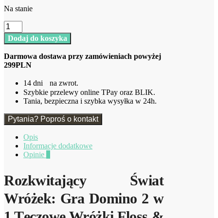
Na stanie
ilość
Tęczowe
Dodaj do koszyka
Wróżki
Gra
Darmowa dostawa przy zamówieniach powyżej
Domino
299PLN
2
w
14 dni na zwrot.
1
Szybkie przelewy online TPay oraz BLIK.
Floss
Tania, bezpieczna i szybka wysyłka w 24h.
&
Rock
Pytania? Poproś o kontakt
Opis
Informacje dodatkowe
Opinie
0
Rozkwitający Świat
Wróżek: Gra Domino 2 w
1 Tęczowe Wróżki Floss &