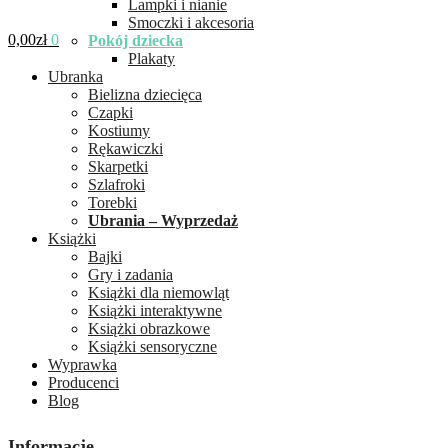
Lampki i nianie
Smoczki i akcesoria
0,00
zł
0
Pokój dziecka
Plakaty
Ubranka
Bielizna dziecięca
Czapki
Kostiumy
Rękawiczki
Skarpetki
Szlafroki
Torebki
Ubrania – Wyprzedaż
Książki
Bajki
Gry i zadania
Książki dla niemowląt
Książki interaktywne
Książki obrazkowe
Książki sensoryczne
Wyprawka
Producenci
Blog
Informacje