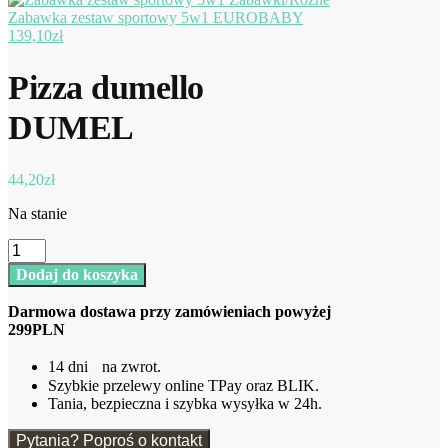
Zabawka zestaw sportowy 5w1 EUROBABY
139,10
zł
Pizza dumello
DUMEL
44,20
zł
Na stanie
ilość
Pizza
Dodaj do koszyka
dumello
DUMEL
Darmowa dostawa przy zamówieniach powyżej
299PLN
14 dni na zwrot.
Szybkie przelewy online TPay oraz BLIK.
Tania, bezpieczna i szybka wysyłka w 24h.
Pytania? Poproś o kontakt