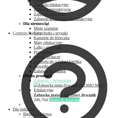
Zabawki edukacyjne
Zabawki interaktywne
Zabawki drewniane
Zabawki kreatywne, konstrukcyjne
Dla niemowląt
Misie szumisie
Centrum Pomocy
Grzechotki i gryzaki
Karuzele do łóżeczka
Maty edukacyjne
Lalki i akcesoria
Przytulanki
Wózki, pchacze
Zabawki do wózka i fotelika
Rowerki
Zabawki do kąpieli
Oferta promocji
Zabawki – Wyprzedaż
Zabawka mata – kolorowy dywanik
206,70
zł
Dodaj do koszyka
Dla rodziców
Bielizna ciążowa