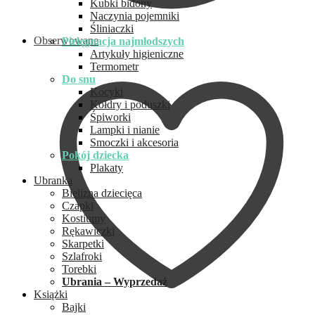
Kubki bidony
Naczynia pojemniki
Śliniaczki
Obserwowane
Pielęgnacja najmłodszych
Artykuły higieniczne
Termometr
Do snu
Kocyki
Kołdry i poduszki
Śpiworki
Lampki i nianie
Smoczki i akcesoria
Pokój dziecka
Plakaty
Ubranka
Bielizna dziecięca
Czapki
Kostiumy
Rękawiczki
Skarpetki
Szlafroki
Torebki
Ubrania – Wyprzedaż
Książki
Bajki