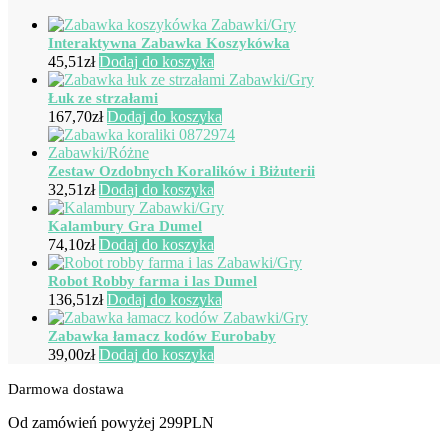
Interaktywna Zabawka Koszykówka
45,51
zł
Dodaj do koszyka
Łuk ze strzałami
167,70
zł
Dodaj do koszyka
Zestaw Ozdobnych Koralików i Biżuterii
32,51
zł
Dodaj do koszyka
Kalambury Gra Dumel
74,10
zł
Dodaj do koszyka
Robot Robby farma i las Dumel
136,51
zł
Dodaj do koszyka
Zabawka łamacz kodów Eurobaby
39,00
zł
Dodaj do koszyka
Darmowa dostawa
Od zamówień powyżej 299PLN