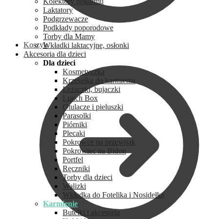
Kolektory pokarmu
Laktatory
Podgrzewacze
Podkłady poporodowe
Torby dla Mamy
Koszyk
Wkładki laktacyjne, osłonki
Akcesoria dla dzieci
Dla dzieci
Kosmetyczka
Krzesełka do karmienia
Leżaczki, bujaczki
Lunch Box
Otulacze i pieluszki
Parasolki
Piórniki
Plecaki
Pokrowce na przewijak
Pokrowiec na Bidon
Portfel
Ręczniki
Torby dla dzieci
Walizki
Wkładka do Fotelika i Nosidełka
Karmienie
Butelki i akcesoria