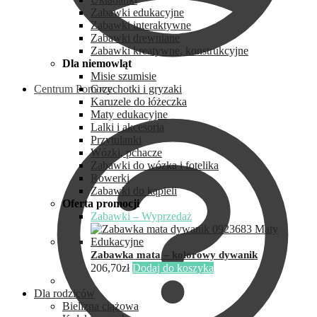
Zabawki edukacyjne
Zabawki interaktywne
Zabawki drewniane
Zabawki kreatywne, konstrukcyjne
Dla niemowląt
Misie szumisie
Centrum Pomocy
Grzechotki i gryzaki
Karuzele do łóżeczka
Maty edukacyjne
Lalki i akcesoria
Przytulanki
Wózki, pchacze
Zabawki do wózka i fotelika
Rowerki
Zabawki do kąpieli
Oferta promocji
Zabawki – Wyprzedaż
Zabawka mata – kolorowy dywanik
206,70
zł
Dodaj do koszyka
Dla rodziców
Bielizna ciążowa