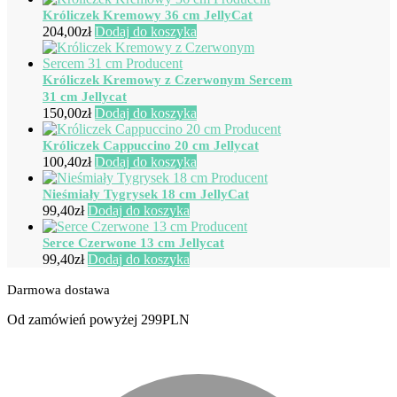
Króliczek Kremowy 36 cm JellyCat
204,00
zł
Dodaj do koszyka
Króliczek Kremowy z Czerwonym Sercem
31 cm Jellycat
150,00
zł
Dodaj do koszyka
Króliczek Cappuccino 20 cm Jellycat
100,40
zł
Dodaj do koszyka
Nieśmiały Tygrysek 18 cm JellyCat
99,40
zł
Dodaj do koszyka
Serce Czerwone 13 cm Jellycat
99,40
zł
Dodaj do koszyka
Darmowa dostawa
Od zamówień powyżej 299PLN