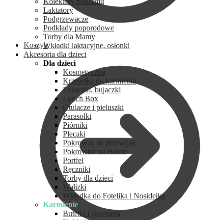
Kolektory pokarmu
Laktatory
Podgrzewacze
Podkłady poporodowe
Torby dla Mamy
Koszyk
Wkładki laktacyjne, osłonki
Akcesoria dla dzieci
Dla dzieci
Kosmetyczka
Krzesełka do karmienia
Leżaczki, bujaczki
Lunch Box
Otulacze i pieluszki
Parasolki
Piórniki
Plecaki
Pokrowce na przewijak
Pokrowiec na Bidon
Portfel
Ręczniki
Torby dla dzieci
Walizki
Wkładka do Fotelika i Nosidełka
Karmienie
Butelki i akcesoria