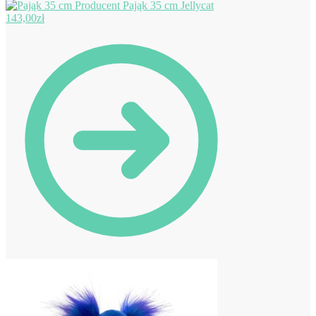
Pająk 35 cm Jellycat
143,00
zł