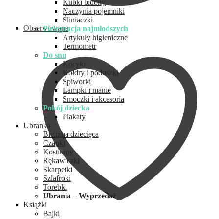
Kubki bidony
Naczynia pojemniki
Śliniaczki
Obserwowane
Pielęgnacja najmłodszych
Artykuły higieniczne
Termometr
Do snu
Kocyki
Kołdry i poduszki
Śpiworki
Lampki i nianie
Smoczki i akcesoria
Pokój dziecka
Plakaty
Ubranka
Bielizna dziecięca
Czapki
Kostiumy
Rękawiczki
Skarpetki
Szlafroki
Torebki
Ubrania – Wyprzedaż
Książki
Bajki