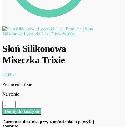
Słoń
Silikonowe Łyżeczki 2 szt Trixie
61,00
zł
Słoń Silikonowa
Miseczka Trixie
87,00
zł
Producent Trixie
Na stanie
ilość
Słoń
Dodaj do koszyka
Silikonowa
Miseczka
Darmowa dostawa przy zamówieniach powyżej
Trixie
299PLN