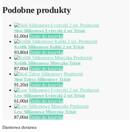
Podobne produkty
Słoń Silikonowe Łyżeczki 2 szt Trixie
61,00
zł
Dodaj do koszyka
Królik Silikonowe Kubki 2 szt Trixie
93,80
zł
Dodaj do koszyka
Królik Silikonowa Miseczka Trixie
87,00
zł
Dodaj do koszyka
Słoń Talerz Silikonowy Trixie
91,20
zł
Dodaj do koszyka
Lew Silikonowe Łyżeczki 2 szt Trixie
61,00
zł
Dodaj do koszyka
Lew Silikonowa Miseczka Trixie
87,00
zł
Dodaj do koszyka
Darmowa dostawa