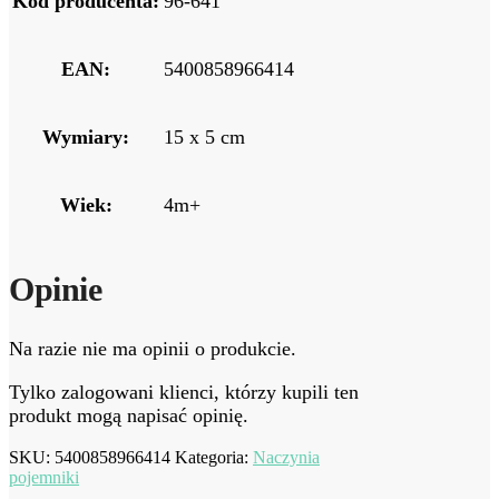
Kod producenta:
96-641
EAN:
5400858966414
Wymiary:
15 x 5 cm
Wiek:
4m+
Opinie
Na razie nie ma opinii o produkcie.
Tylko zalogowani klienci, którzy kupili ten
produkt mogą napisać opinię.
SKU:
5400858966414
Kategoria:
Naczynia
pojemniki