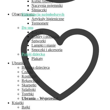
Kubki bidony
Naczynia pojemniki
Śliniaczki
Obserwowane
Pielęgnacja najmłodszych
Artykuły higieniczne
Termometr
Do snu
Kocyki
Kołdry i poduszki
Śpiworki
Lampki i nianie
Smoczki i akcesoria
Pokój dziecka
Plakaty
Ubranka
Bielizna dziecięca
Czapki
Kostiumy
Rękawiczki
Skarpetki
Szlafroki
Torebki
Ubrania – Wyprzedaż
Książki
Bajki