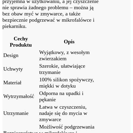
przyjemna w użytkowaniu, a jej czyszczenie
nie sprawia żadnego problemu – można ją
bez obaw myć w zmywarce, a także
bezpiecznie podgrzewać w mikrofalówce i
piekarniku.
Cechy
Opis
Produktu
Wyjątkowy, z wesołym
Design
zwierzakiem
Szerokie, ułatwiające
Uchwyty
trzymanie
100% silikon spożywczy,
Materiał
miękki w dotyku
Odporna na upadki i
Wytrzymałość
pękanie
Łatwa w czyszczeniu,
Utrzymanie
nadaje się do mycia w
zmywarce
Możliwość podgrzewania
Bezpieczeństwo
w mikrofalówce i