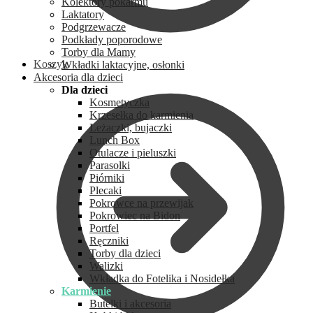
Kolektory pokarmu
Laktatory
Podgrzewacze
Podkłady poporodowe
Torby dla Mamy
Koszyk
Wkładki laktacyjne, osłonki
Akcesoria dla dzieci
Dla dzieci
Kosmetyczka
Krzesełka do karmienia
Leżaczki, bujaczki
Lunch Box
Otulacze i pieluszki
Parasolki
Piórniki
Plecaki
Pokrowce na przewijak
Pokrowiec na Bidon
Portfel
Ręczniki
Torby dla dzieci
Walizki
Wkładka do Fotelika i Nosidełka
Karmienie
Butelki i akcesoria