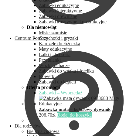
Zabawki edukacyjne
Zabawki interaktywne
Zabawki drewniane
Zabawki kreatywne, konstrukcyjne
Dla niemowląt
Misie szumisie
Centrum Pomocy
Grzechotki i gryzaki
Karuzele do łóżeczka
Maty edukacyjne
Lalki i akcesoria
Przytulanki
Wózki, pchacze
Zabawki do wózka i fotelika
Rowerki
Zabawki do kąpieli
Oferta promocji
Zabawki – Wyprzedaż
Zabawka mata – kolorowy dywanik
206,70
zł
Dodaj do koszyka
Dla rodziców
Bielizna ciążowa