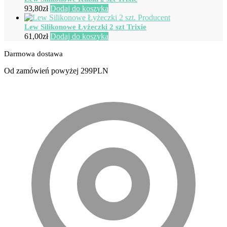
93,80
zł
Dodaj do koszyka
Lew Silikonowe Łyżeczki 2 szt Trixie
61,00
zł
Dodaj do koszyka
Darmowa dostawa
Od zamówień powyżej 299PLN