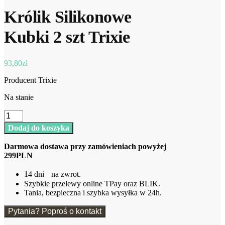
Królik Silikonowe
Kubki 2 szt Trixie
93,80
zł
Producent Trixie
Na stanie
ilość
Królik
Dodaj do koszyka
Silikonowe
Kubki
Darmowa dostawa przy zamówieniach powyżej
2
299PLN
szt
Trixie
14 dni na zwrot.
Szybkie przelewy online TPay oraz BLIK.
Tania, bezpieczna i szybka wysyłka w 24h.
Pytania? Poproś o kontakt