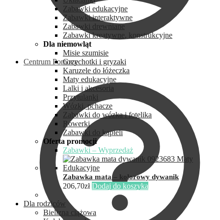
Zabawki edukacyjne
Zabawki interaktywne
Zabawki drewniane
Zabawki kreatywne, konstrukcyjne
Dla niemowląt
Misie szumisie
Centrum Pomocy
Grzechotki i gryzaki
Karuzele do łóżeczka
Maty edukacyjne
Lalki i akcesoria
Przytulanki
Wózki, pchacze
Zabawki do wózka i fotelika
Rowerki
Zabawki do kąpieli
Oferta promocji
Zabawki – Wyprzedaż
Zabawka mata – kolorowy dywanik
206,70
zł
Dodaj do koszyka
Dla rodziców
Bielizna ciążowa