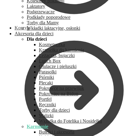
Kolektory pokarmu
Laktatory
Podgrzewacze
Podkłady poporodowe
Torby dla Mamy
Koszyk
Wkładki laktacyjne, osłonki
Akcesoria dla dzieci
Dla dzieci
Kosmetyczka
Krzesełka do karmienia
Leżaczki, bujaczki
Lunch Box
Otulacze i pieluszki
Parasolki
Piórniki
Plecaki
Pokrowce na przewijak
Pokrowiec na Bidon
Portfel
Ręczniki
Torby dla dzieci
Walizki
Wkładka do Fotelika i Nosidełka
Karmienie
Butelki i akcesoria