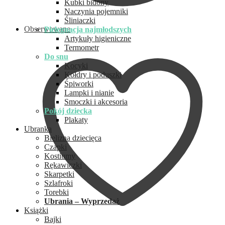
Kubki bidony
Naczynia pojemniki
Śliniaczki
Obserwowane
Pielęgnacja najmłodszych
Artykuły higieniczne
Termometr
Do snu
Kocyki
Kołdry i poduszki
Śpiworki
Lampki i nianie
Smoczki i akcesoria
Pokój dziecka
Plakaty
Ubranka
Bielizna dziecięca
Czapki
Kostiumy
Rękawiczki
Skarpetki
Szlafroki
Torebki
Ubrania – Wyprzedaż
Książki
Bajki