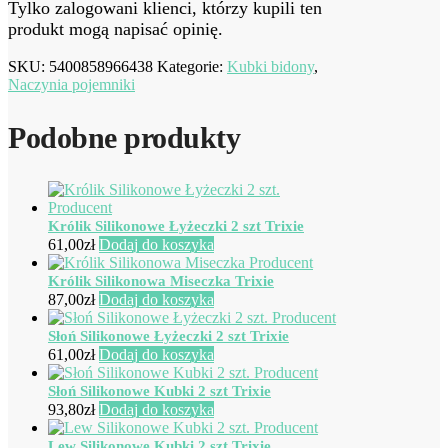
Tylko zalogowani klienci, którzy kupili ten
produkt mogą napisać opinię.
SKU:
5400858966438
Kategorie:
Kubki bidony
,
Naczynia pojemniki
Podobne produkty
Królik Silikonowe Łyżeczki 2 szt Trixie
61,00
zł
Dodaj do koszyka
Królik Silikonowa Miseczka Trixie
87,00
zł
Dodaj do koszyka
Słoń Silikonowe Łyżeczki 2 szt Trixie
61,00
zł
Dodaj do koszyka
Słoń Silikonowe Kubki 2 szt Trixie
93,80
zł
Dodaj do koszyka
Lew Silikonowe Kubki 2 szt Trixie