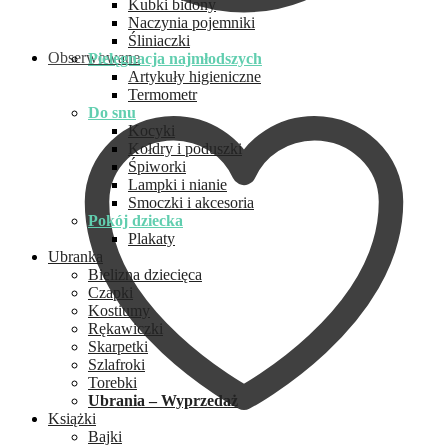
Kubki bidony
Naczynia pojemniki
Śliniaczki
Obserwowane
Pielęgnacja najmłodszych
Artykuły higieniczne
Termometr
Do snu
Kocyki
Kołdry i poduszki
Śpiworki
Lampki i nianie
Smoczki i akcesoria
Pokój dziecka
Plakaty
Ubranka
Bielizna dziecięca
Czapki
Kostiumy
Rękawiczki
Skarpetki
Szlafroki
Torebki
Ubrania – Wyprzedaż
Książki
Bajki