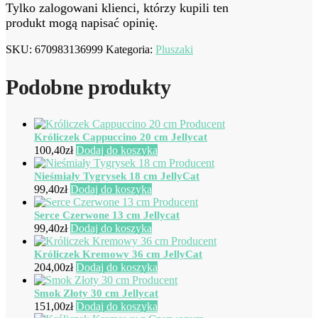
Tylko zalogowani klienci, którzy kupili ten
produkt mogą napisać opinię.
SKU:
670983136999
Kategoria:
Pluszaki
Podobne produkty
Króliczek Cappuccino 20 cm Jellycat
100,40
zł
Dodaj do koszyka
Nieśmiały Tygrysek 18 cm JellyCat
99,40
zł
Dodaj do koszyka
Serce Czerwone 13 cm Jellycat
99,40
zł
Dodaj do koszyka
Króliczek Kremowy 36 cm JellyCat
204,00
zł
Dodaj do koszyka
Smok Złoty 30 cm Jellycat
151,00
zł
Dodaj do koszyka