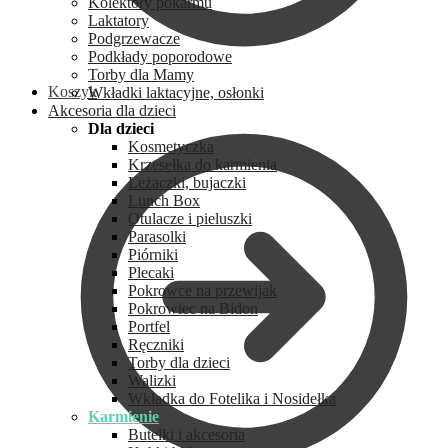
Kolektory pokarmu
Laktatory
Podgrzewacze
Podkłady poporodowe
Torby dla Mamy
Koszyk
Wkładki laktacyjne, osłonki
Akcesoria dla dzieci
Dla dzieci
Kosmetyczka
Krzesełka do karmienia
Leżaczki, bujaczki
Lunch Box
Otulacze i pieluszki
Parasolki
Piórniki
Plecaki
Pokrowce na przewijak
Pokrowiec na Bidon
Portfel
Ręczniki
Torby dla dzieci
Walizki
Wkładka do Fotelika i Nosidełka
Karmienie
Butelki i akcesoria