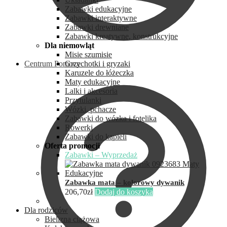
Zabawki edukacyjne
Zabawki interaktywne
Zabawki drewniane
Zabawki kreatywne, konstrukcyjne
Dla niemowląt
Misie szumisie
Centrum Pomocy
Grzechotki i gryzaki
Karuzele do łóżeczka
Maty edukacyjne
Lalki i akcesoria
Przytulanki
Wózki, pchacze
Zabawki do wózka i fotelika
Rowerki
Zabawki do kąpieli
Oferta promocji
Zabawki – Wyprzedaż
Zabawka mata – kolorowy dywanik
206,70
zł
Dodaj do koszyka
Dla rodziców
Bielizna ciążowa