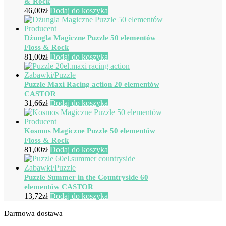
& Rock
46,00
zł
Dodaj do koszyka
Dżungla Magiczne Puzzle 50 elementów
Floss & Rock
81,00
zł
Dodaj do koszyka
Puzzle Maxi Racing action 20 elementów
CASTOR
31,66
zł
Dodaj do koszyka
Kosmos Magiczne Puzzle 50 elementów
Floss & Rock
81,00
zł
Dodaj do koszyka
Puzzle Summer in the Countryside 60
elementów CASTOR
13,72
zł
Dodaj do koszyka
Darmowa dostawa