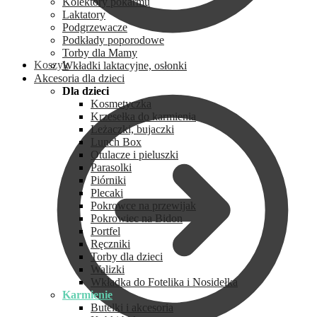
Kolektory pokarmu
Laktatory
Podgrzewacze
Podkłady poporodowe
Torby dla Mamy
Koszyk
Wkładki laktacyjne, osłonki
Akcesoria dla dzieci
Dla dzieci
Kosmetyczka
Krzesełka do karmienia
Leżaczki, bujaczki
Lunch Box
Otulacze i pieluszki
Parasolki
Piórniki
Plecaki
Pokrowce na przewijak
Pokrowiec na Bidon
Portfel
Ręczniki
Torby dla dzieci
Walizki
Wkładka do Fotelika i Nosidełka
Karmienie
Butelki i akcesoria