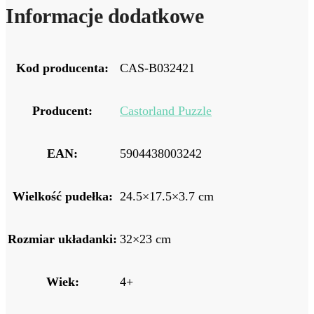
Informacje dodatkowe
Kod producenta:
CAS-B032421
Producent:
Castorland Puzzle
EAN:
5904438003242
Wielkość pudełka:
24.5×17.5×3.7 cm
Rozmiar układanki:
32×23 cm
Wiek:
4+