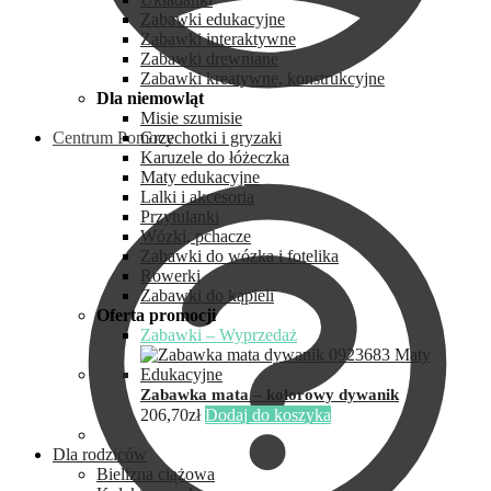
Zabawki edukacyjne
Zabawki interaktywne
Zabawki drewniane
Zabawki kreatywne, konstrukcyjne
Dla niemowląt
Misie szumisie
Centrum Pomocy
Grzechotki i gryzaki
Karuzele do łóżeczka
Maty edukacyjne
Lalki i akcesoria
Przytulanki
Wózki, pchacze
Zabawki do wózka i fotelika
Rowerki
Zabawki do kąpieli
Oferta promocji
Zabawki – Wyprzedaż
Zabawka mata – kolorowy dywanik
206,70
zł
Dodaj do koszyka
Dla rodziców
Bielizna ciążowa