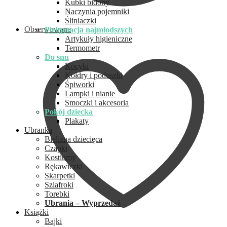
Kubki bidony
Naczynia pojemniki
Śliniaczki
Obserwowane
Pielęgnacja najmłodszych
Artykuły higieniczne
Termometr
Do snu
Kocyki
Kołdry i poduszki
Śpiworki
Lampki i nianie
Smoczki i akcesoria
Pokój dziecka
Plakaty
Ubranka
Bielizna dziecięca
Czapki
Kostiumy
Rękawiczki
Skarpetki
Szlafroki
Torebki
Ubrania – Wyprzedaż
Książki
Bajki