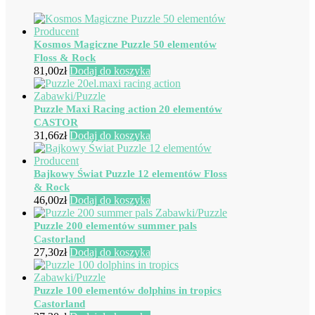
Kosmos Magiczne Puzzle 50 elementów
Floss & Rock
81,00
zł
Dodaj do koszyka
Puzzle Maxi Racing action 20 elementów
CASTOR
31,66
zł
Dodaj do koszyka
Bajkowy Świat Puzzle 12 elementów Floss
& Rock
46,00
zł
Dodaj do koszyka
Puzzle 200 elementów summer pals
Castorland
27,30
zł
Dodaj do koszyka
Puzzle 100 elementów dolphins in tropics
Castorland