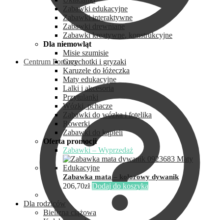
Zabawki edukacyjne
Zabawki interaktywne
Zabawki drewniane
Zabawki kreatywne, konstrukcyjne
Dla niemowląt
Misie szumisie
Centrum Pomocy
Grzechotki i gryzaki
Karuzele do łóżeczka
Maty edukacyjne
Lalki i akcesoria
Przytulanki
Wózki, pchacze
Zabawki do wózka i fotelika
Rowerki
Zabawki do kąpieli
Oferta promocji
Zabawki – Wyprzedaż
Zabawka mata – kolorowy dywanik
206,70
zł
Dodaj do koszyka
Dla rodziców
Bielizna ciążowa