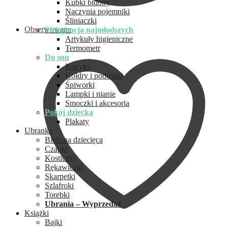
Kubki bidony
Naczynia pojemniki
Śliniaczki
Obserwowane
Pielęgnacja najmłodszych
Artykuły higieniczne
Termometr
Do snu
Kocyki
Kołdry i poduszki
Śpiworki
Lampki i nianie
Smoczki i akcesoria
Pokój dziecka
Plakaty
Ubranka
Bielizna dziecięca
Czapki
Kostiumy
Rękawiczki
Skarpetki
Szlafroki
Torebki
Ubrania – Wyprzedaż
Książki
Bajki