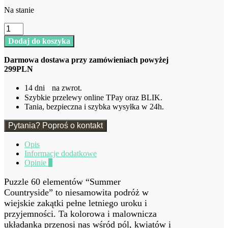
Na stanie
ilość
Puzzle
Dodaj do koszyka
Summer
in
Darmowa dostawa przy zamówieniach powyżej
the
299PLN
Countryside
60
14 dni na zwrot.
elementów
Szybkie przelewy online TPay oraz BLIK.
CASTOR
Tania, bezpieczna i szybka wysyłka w 24h.
Pytania? Poproś o kontakt
Opis
Informacje dodatkowe
Opinie
0
Puzzle 60 elementów “Summer
Countryside” to niesamowita podróż w
wiejskie zakątki pełne letniego uroku i
przyjemności. Ta kolorowa i malownicza
układanka przenosi nas wśród pól, kwiatów i