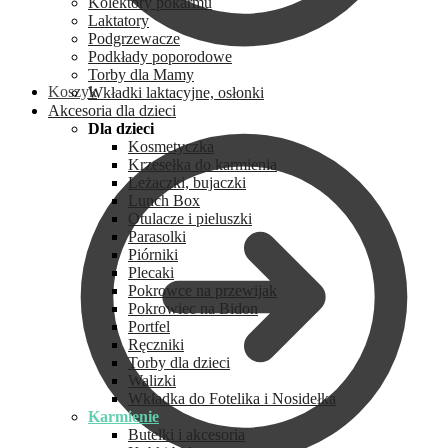
Kolektory pokarmu
Laktatory
Podgrzewacze
Podkłady poporodowe
Torby dla Mamy
Koszyk
Wkładki laktacyjne, osłonki
Akcesoria dla dzieci
Dla dzieci
Kosmetyczka
Krzesełka do karmienia
Leżaczki, bujaczki
Lunch Box
Otulacze i pieluszki
Parasolki
Piórniki
Plecaki
Pokrowce na przewijak
Pokrowiec na Bidon
Portfel
Ręczniki
Torby dla dzieci
Walizki
Wkładka do Fotelika i Nosidełka
Karmienie
Butelki i akcesoria