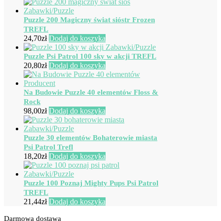
Puzzle 200 Magiczny świat sióstr Frozen
TREFL
24,70
zł
Dodaj do koszyka
Puzzle Psi Patrol 100 sky w akcji TREFL
20,80
zł
Dodaj do koszyka
Na Budowie Puzzle 40 elementów Floss &
Rock
98,00
zł
Dodaj do koszyka
Puzzle 30 elementów Bohaterowie miasta
Psi Patrol Trefl
18,20
zł
Dodaj do koszyka
Puzzle 100 Poznaj Mighty Pups Psi Patrol
TREFL
21,44
zł
Dodaj do koszyka
Darmowa dostawa