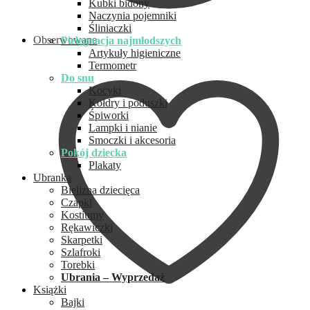
Kubki bidony
Naczynia pojemniki
Śliniaczki
Obserwowane
Pielęgnacja najmłodszych
Artykuły higieniczne
Termometr
Do snu
Kocyki
Kołdry i poduszki
Śpiworki
Lampki i nianie
Smoczki i akcesoria
Pokój dziecka
Plakaty
Ubranka
Bielizna dziecięca
Czapki
Kostiumy
Rękawiczki
Skarpetki
Szlafroki
Torebki
Ubrania – Wyprzedaż
Książki
Bajki