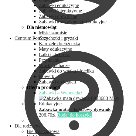
Zabawki edukacyjne
Zabawki interaktywne
Zabawki drewniane
Zabawki kreatywne, konstrukcyjne
Dla niemowląt
Misie szumisie
Centrum Pomocy
Grzechotki i gryzaki
Karuzele do łóżeczka
Maty edukacyjne
Lalki i akcesoria
Przytulanki
Wózki, pchacze
Zabawki do wózka i fotelika
Rowerki
Zabawki do kąpieli
Oferta promocji
Zabawki – Wyprzedaż
Zabawka mata – kolorowy dywanik
206,70
zł
Dodaj do koszyka
Dla rodziców
Bielizna ciążowa