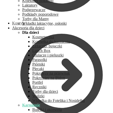
Kolektory pokarmu
Laktatory
Podgrzewacze
Podkłady poporodowe
Torby dla Mamy
Koszyk
Wkładki laktacyjne, osłonki
Akcesoria dla dzieci
Dla dzieci
Kosmetyczka
Krzesełka do karmienia
Leżaczki, bujaczki
Lunch Box
Otulacze i pieluszki
Parasolki
Piórniki
Plecaki
Pokrowce na przewijak
Pokrowiec na Bidon
Portfel
Ręczniki
Torby dla dzieci
Walizki
Wkładka do Fotelika i Nosidełka
Karmienie
Butelki i akcesoria