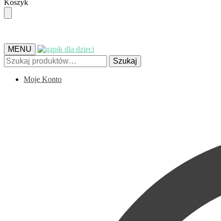
Skip
Skip
Koszyk
to
to
navigation
content
MENU
Szukaj:
Szukaj
Moje Konto