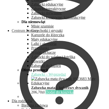
Zabawki edukacyjne
Zabawki interaktywne
Zabawki drewniane
Zabawki kreatywne, konstrukcyjne
Dla niemowląt
Misie szumisie
Centrum Pomocy
Grzechotki i gryzaki
Karuzele do łóżeczka
Maty edukacyjne
Lalki i akcesoria
Przytulanki
Wózki, pchacze
Zabawki do wózka i fotelika
Rowerki
Zabawki do kąpieli
Oferta promocji
Zabawki – Wyprzedaż
Zabawka mata – kolorowy dywanik
206,70
zł
Dodaj do koszyka
Dla rodziców
Bielizna ciążowa