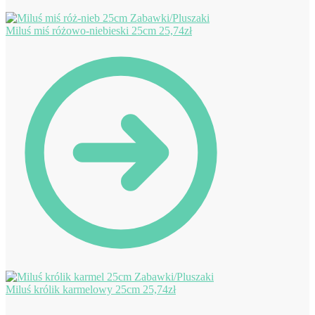
Miluś miś różowo-niebieski 25cm
25,74
zł
Miluś królik karmelowy 25cm
25,74
zł