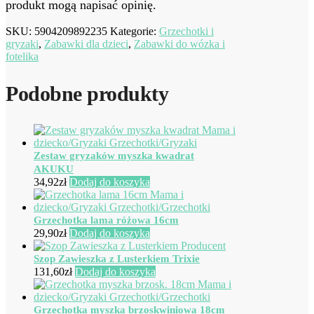
produkt mogą napisać opinię.
SKU:
5904209892235
Kategorie:
Grzechotki i
gryzaki
,
Zabawki dla dzieci
,
Zabawki do wózka i
fotelika
Podobne produkty
Zestaw gryzaków myszka kwadrat
AKUKU
34,92
zł
Dodaj do koszyka
Grzechotka lama różowa 16cm
29,90
zł
Dodaj do koszyka
Szop Zawieszka z Lusterkiem Trixie
131,60
zł
Dodaj do koszyka
Grzechotka myszka brzoskwiniowa 18cm