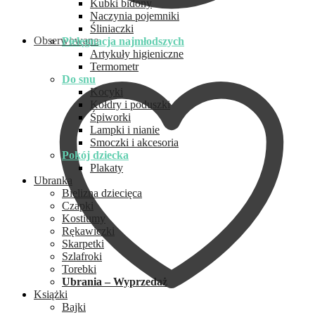
Kubki bidony
Naczynia pojemniki
Śliniaczki
Obserwowane
Pielęgnacja najmłodszych
Artykuły higieniczne
Termometr
Do snu
Kocyki
Kołdry i poduszki
Śpiworki
Lampki i nianie
Smoczki i akcesoria
Pokój dziecka
Plakaty
Ubranka
Bielizna dziecięca
Czapki
Kostiumy
Rękawiczki
Skarpetki
Szlafroki
Torebki
Ubrania – Wyprzedaż
Książki
Bajki