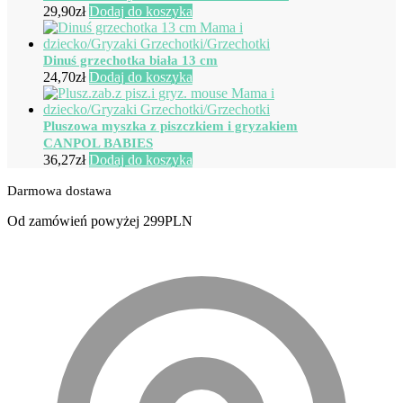
29,90
zł
Dodaj do koszyka
Dinuś grzechotka biała 13 cm
24,70
zł
Dodaj do koszyka
Pluszowa myszka z piszczkiem i gryzakiem
CANPOL BABIES
36,27
zł
Dodaj do koszyka
Darmowa dostawa
Od zamówień powyżej 299PLN