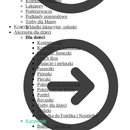
Kolektory pokarmu
Laktatory
Podgrzewacze
Podkłady poporodowe
Torby dla Mamy
Koszyk
Wkładki laktacyjne, osłonki
Akcesoria dla dzieci
Dla dzieci
Kosmetyczka
Krzesełka do karmienia
Leżaczki, bujaczki
Lunch Box
Otulacze i pieluszki
Parasolki
Piórniki
Plecaki
Pokrowce na przewijak
Pokrowiec na Bidon
Portfel
Ręczniki
Torby dla dzieci
Walizki
Wkładka do Fotelika i Nosidełka
Karmienie
Butelki i akcesoria