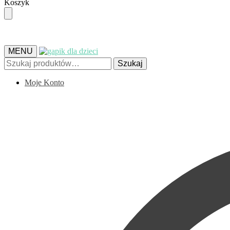
Skip
Skip
Koszyk
to
to
navigation
content
MENU
Szukaj:
Szukaj
Moje Konto