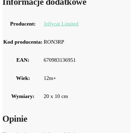
Informacje dodatkowe
Producent:
Jellycat Limited
Kod producenta:
RON3RP
EAN:
670983136951
Wiek:
12m+
Wymiary:
20 x 10 cm
Opinie