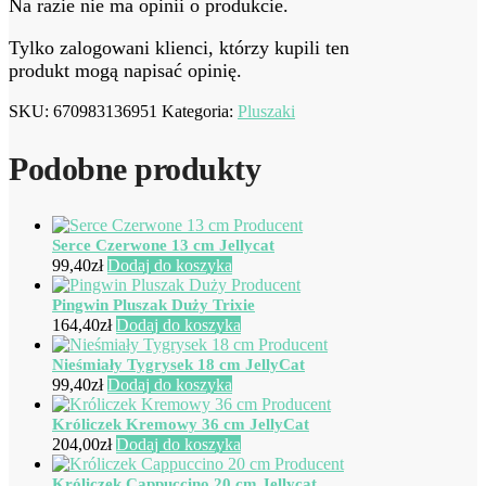
Na razie nie ma opinii o produkcie.
Tylko zalogowani klienci, którzy kupili ten
produkt mogą napisać opinię.
SKU:
670983136951
Kategoria:
Pluszaki
Podobne produkty
Serce Czerwone 13 cm Jellycat
99,40
zł
Dodaj do koszyka
Pingwin Pluszak Duży Trixie
164,40
zł
Dodaj do koszyka
Nieśmiały Tygrysek 18 cm JellyCat
99,40
zł
Dodaj do koszyka
Króliczek Kremowy 36 cm JellyCat
204,00
zł
Dodaj do koszyka
Króliczek Cappuccino 20 cm Jellycat