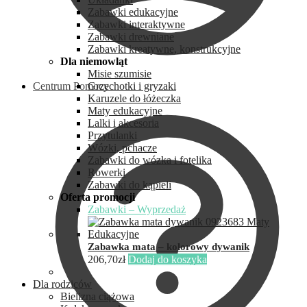
Zabawki edukacyjne
Zabawki interaktywne
Zabawki drewniane
Zabawki kreatywne, konstrukcyjne
Dla niemowląt
Misie szumisie
Centrum Pomocy
Grzechotki i gryzaki
Karuzele do łóżeczka
Maty edukacyjne
Lalki i akcesoria
Przytulanki
Wózki, pchacze
Zabawki do wózka i fotelika
Rowerki
Zabawki do kąpieli
Oferta promocji
Zabawki – Wyprzedaż
Zabawka mata – kolorowy dywanik
206,70
zł
Dodaj do koszyka
Dla rodziców
Bielizna ciążowa