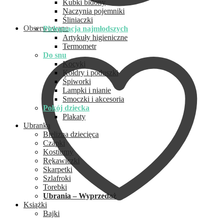
Kubki bidony
Naczynia pojemniki
Śliniaczki
Obserwowane
Pielęgnacja najmłodszych
Artykuły higieniczne
Termometr
Do snu
Kocyki
Kołdry i poduszki
Śpiworki
Lampki i nianie
Smoczki i akcesoria
Pokój dziecka
Plakaty
Ubranka
Bielizna dziecięca
Czapki
Kostiumy
Rękawiczki
Skarpetki
Szlafroki
Torebki
Ubrania – Wyprzedaż
Książki
Bajki