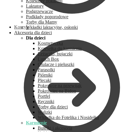
Kolektory pokarmu
Laktatory
Podgrzewacze
Podkłady poporodowe
Torby dla Mamy
Koszyk
Wkładki laktacyjne, osłonki
Akcesoria dla dzieci
Dla dzieci
Kosmetyczka
Krzesełka do karmienia
Leżaczki, bujaczki
Lunch Box
Otulacze i pieluszki
Parasolki
Piórniki
Plecaki
Pokrowce na przewijak
Pokrowiec na Bidon
Portfel
Ręczniki
Torby dla dzieci
Walizki
Wkładka do Fotelika i Nosidełka
Karmienie
Butelki i akcesoria