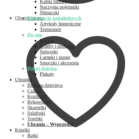
Kubki bidony
Naczynia pojemniki
Śliniaczki
Obserwowane
Pielęgnacja najmłodszych
Artykuły higieniczne
Termometr
Do snu
Kocyki
Kołdry i poduszki
Śpiworki
Lampki i nianie
Smoczki i akcesoria
Pokój dziecka
Plakaty
Ubranka
Bielizna dziecięca
Czapki
Kostiumy
Rękawiczki
Skarpetki
Szlafroki
Torebki
Ubrania – Wyprzedaż
Książki
Bajki