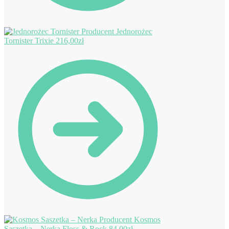
Jednorożec
Tornister Trixie
216,00
zł
Kosmos
Saszetka – Nerka Floss & Rock
84,00
zł