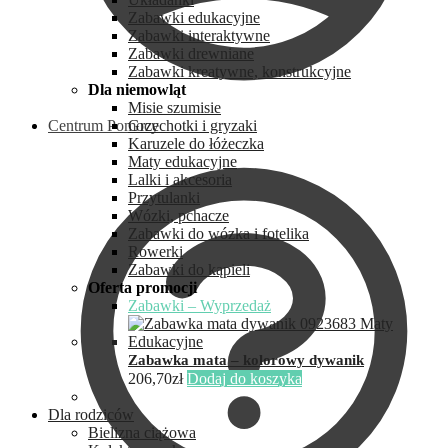
Zabawki edukacyjne
Zabawki interaktywne
Zabawki drewniane
Zabawki kreatywne, konstrukcyjne
Dla niemowląt
Misie szumisie
Centrum Pomocy
Grzechotki i gryzaki
Karuzele do łóżeczka
Maty edukacyjne
Lalki i akcesoria
Przytulanki
Wózki, pchacze
Zabawki do wózka i fotelika
Rowerki
Zabawki do kąpieli
Oferta promocji
Zabawki – Wyprzedaż
Zabawka mata – kolorowy dywanik
206,70
zł
Dodaj do koszyka
Dla rodziców
Bielizna ciążowa