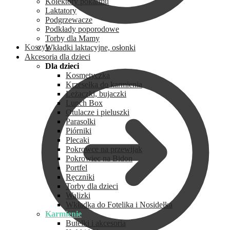
Kolektory pokarmu
Laktatory
Podgrzewacze
Podkłady poporodowe
Torby dla Mamy
Koszyk
Wkładki laktacyjne, osłonki
Akcesoria dla dzieci
Dla dzieci
Kosmetyczka
Krzesełka do karmienia
Leżaczki, bujaczki
Lunch Box
Otulacze i pieluszki
Parasolki
Piórniki
Plecaki
Pokrowce na przewijak
Pokrowiec na Bidon
Portfel
Ręczniki
Torby dla dzieci
Walizki
Wkładka do Fotelika i Nosidełka
Karmienie
Butelki i akcesoria