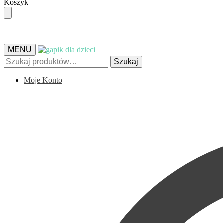
Skip
Skip
Koszyk
to
to
navigation
content
MENU
Szukaj:
Szukaj
Moje Konto