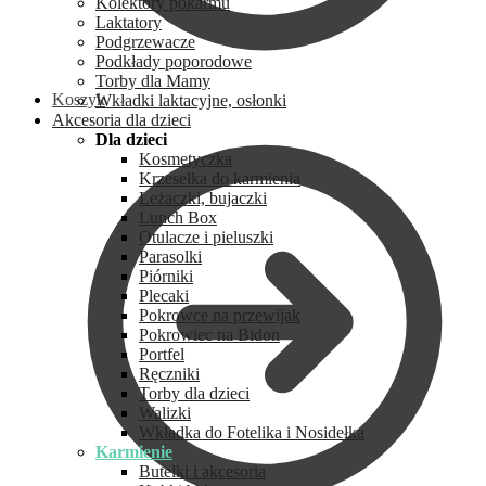
Kolektory pokarmu
Laktatory
Podgrzewacze
Podkłady poporodowe
Torby dla Mamy
Koszyk
Wkładki laktacyjne, osłonki
Akcesoria dla dzieci
Dla dzieci
Kosmetyczka
Krzesełka do karmienia
Leżaczki, bujaczki
Lunch Box
Otulacze i pieluszki
Parasolki
Piórniki
Plecaki
Pokrowce na przewijak
Pokrowiec na Bidon
Portfel
Ręczniki
Torby dla dzieci
Walizki
Wkładka do Fotelika i Nosidełka
Karmienie
Butelki i akcesoria