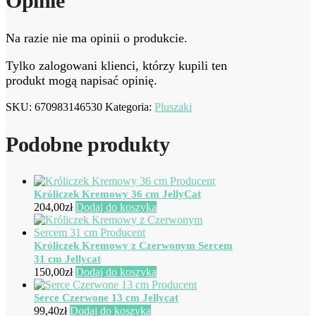
Opinie
Na razie nie ma opinii o produkcie.
Tylko zalogowani klienci, którzy kupili ten
produkt mogą napisać opinię.
SKU:
670983146530
Kategoria:
Pluszaki
Podobne produkty
Króliczek Kremowy 36 cm JellyCat
204,00
zł
Dodaj do koszyka
Króliczek Kremowy z Czerwonym Sercem
31 cm Jellycat
150,00
zł
Dodaj do koszyka
Serce Czerwone 13 cm Jellycat
99,40
zł
Dodaj do koszyka