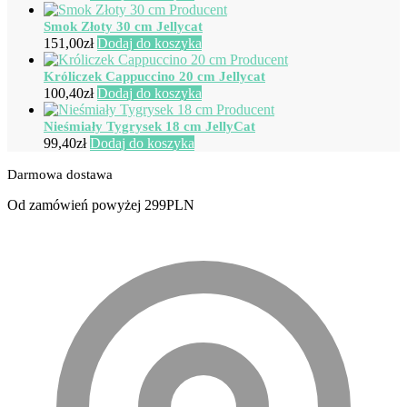
Smok Złoty 30 cm Jellycat
151,00
zł
Dodaj do koszyka
Króliczek Cappuccino 20 cm Jellycat
100,40
zł
Dodaj do koszyka
Nieśmiały Tygrysek 18 cm JellyCat
99,40
zł
Dodaj do koszyka
Darmowa dostawa
Od zamówień powyżej 299PLN