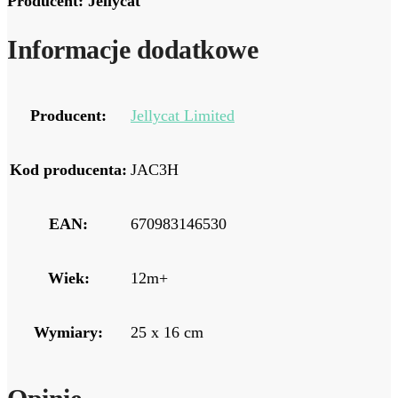
Producent: Jellycat
Informacje dodatkowe
Producent:
Jellycat Limited
Kod producenta:
JAC3H
EAN:
670983146530
Wiek:
12m+
Wymiary:
25 x 16 cm