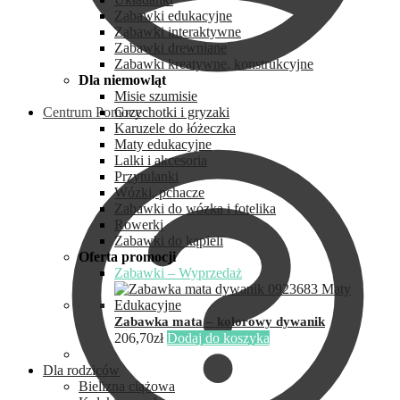
Zabawki edukacyjne
Zabawki interaktywne
Zabawki drewniane
Zabawki kreatywne, konstrukcyjne
Dla niemowląt
Misie szumisie
Centrum Pomocy
Grzechotki i gryzaki
Karuzele do łóżeczka
Maty edukacyjne
Lalki i akcesoria
Przytulanki
Wózki, pchacze
Zabawki do wózka i fotelika
Rowerki
Zabawki do kąpieli
Oferta promocji
Zabawki – Wyprzedaż
Zabawka mata – kolorowy dywanik
206,70
zł
Dodaj do koszyka
Dla rodziców
Bielizna ciążowa