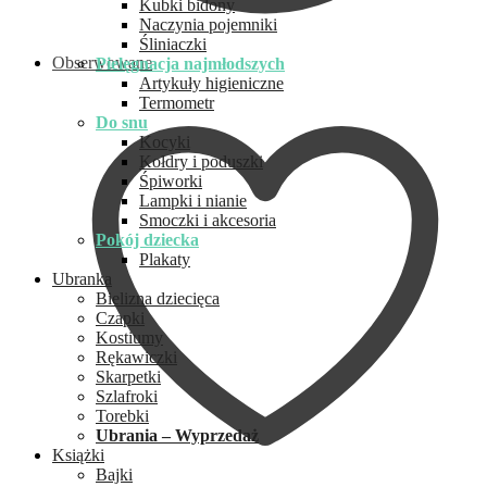
Kubki bidony
Naczynia pojemniki
Śliniaczki
Obserwowane
Pielęgnacja najmłodszych
Artykuły higieniczne
Termometr
Do snu
Kocyki
Kołdry i poduszki
Śpiworki
Lampki i nianie
Smoczki i akcesoria
Pokój dziecka
Plakaty
Ubranka
Bielizna dziecięca
Czapki
Kostiumy
Rękawiczki
Skarpetki
Szlafroki
Torebki
Ubrania – Wyprzedaż
Książki
Bajki