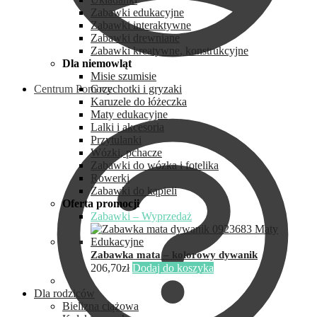
Zabawki edukacyjne
Zabawki interaktywne
Zabawki drewniane
Zabawki kreatywne, konstrukcyjne
Dla niemowląt
Misie szumisie
Centrum Pomocy
Grzechotki i gryzaki
Karuzele do łóżeczka
Maty edukacyjne
Lalki i akcesoria
Przytulanki
Wózki, pchacze
Zabawki do wózka i fotelika
Rowerki
Zabawki do kąpieli
Oferta promocji
Zabawki – Wyprzedaż
Zabawka mata – kolorowy dywanik
206,70
zł
Dodaj do koszyka
Dla rodziców
Bielizna ciążowa