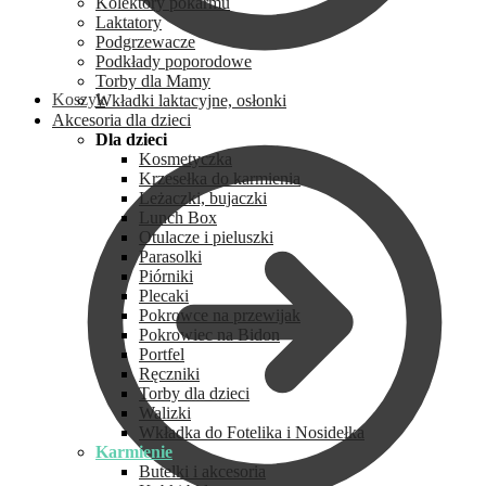
Kolektory pokarmu
Laktatory
Podgrzewacze
Podkłady poporodowe
Torby dla Mamy
Koszyk
Wkładki laktacyjne, osłonki
Akcesoria dla dzieci
Dla dzieci
Kosmetyczka
Krzesełka do karmienia
Leżaczki, bujaczki
Lunch Box
Otulacze i pieluszki
Parasolki
Piórniki
Plecaki
Pokrowce na przewijak
Pokrowiec na Bidon
Portfel
Ręczniki
Torby dla dzieci
Walizki
Wkładka do Fotelika i Nosidełka
Karmienie
Butelki i akcesoria