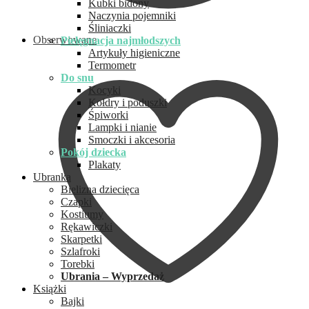
Kubki bidony
Naczynia pojemniki
Śliniaczki
Obserwowane
Pielęgnacja najmłodszych
Artykuły higieniczne
Termometr
Do snu
Kocyki
Kołdry i poduszki
Śpiworki
Lampki i nianie
Smoczki i akcesoria
Pokój dziecka
Plakaty
Ubranka
Bielizna dziecięca
Czapki
Kostiumy
Rękawiczki
Skarpetki
Szlafroki
Torebki
Ubrania – Wyprzedaż
Książki
Bajki