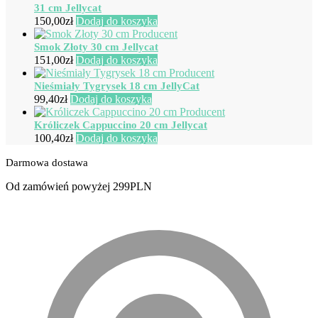
31 cm Jellycat
150,00
zł
Dodaj do koszyka
Smok Złoty 30 cm Jellycat
151,00
zł
Dodaj do koszyka
Nieśmiały Tygrysek 18 cm JellyCat
99,40
zł
Dodaj do koszyka
Króliczek Cappuccino 20 cm Jellycat
100,40
zł
Dodaj do koszyka
Darmowa dostawa
Od zamówień powyżej 299PLN