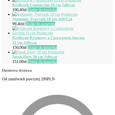
Króliczek Cappuccino 20 cm Jellycat
100,40
zł
Dodaj do koszyka
Nieśmiały Tygrysek 18 cm JellyCat
99,40
zł
Dodaj do koszyka
Króliczek Kremowy z Czerwonym Sercem
31 cm Jellycat
150,00
zł
Dodaj do koszyka
Smok Złoty 30 cm Jellycat
151,00
zł
Dodaj do koszyka
Darmowa dostawa
Od zamówień powyżej 299PLN