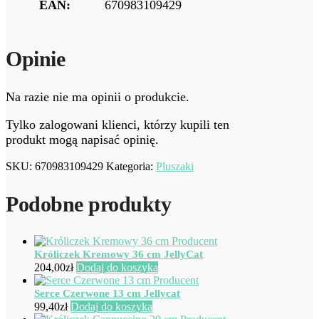
EAN:
670983109429
Opinie
Na razie nie ma opinii o produkcie.
Tylko zalogowani klienci, którzy kupili ten
produkt mogą napisać opinię.
SKU:
670983109429
Kategoria:
Pluszaki
Podobne produkty
Króliczek Kremowy 36 cm JellyCat
204,00
zł
Dodaj do koszyka
Serce Czerwone 13 cm Jellycat
99,40
zł
Dodaj do koszyka