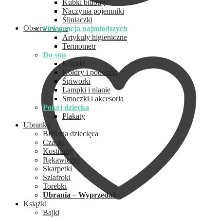
Kubki bidony
Naczynia pojemniki
Śliniaczki
Obserwowane
Pielęgnacja najmłodszych
Artykuły higieniczne
Termometr
Do snu
Kocyki
Kołdry i poduszki
Śpiworki
Lampki i nianie
Smoczki i akcesoria
Pokój dziecka
Plakaty
Ubranka
Bielizna dziecięca
Czapki
Kostiumy
Rękawiczki
Skarpetki
Szlafroki
Torebki
Ubrania – Wyprzedaż
Książki
Bajki