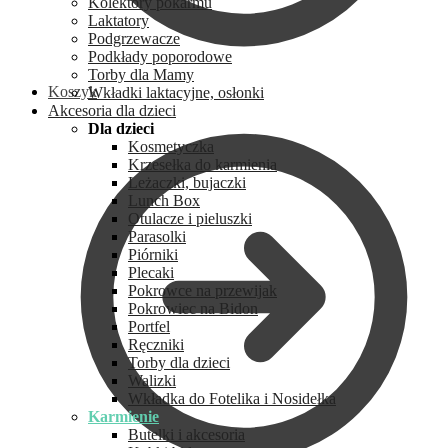
Kolektory pokarmu
Laktatory
Podgrzewacze
Podkłady poporodowe
Torby dla Mamy
Koszyk
Wkładki laktacyjne, osłonki
Akcesoria dla dzieci
Dla dzieci
Kosmetyczka
Krzesełka do karmienia
Leżaczki, bujaczki
Lunch Box
Otulacze i pieluszki
Parasolki
Piórniki
Plecaki
Pokrowce na przewijak
Pokrowiec na Bidon
Portfel
Ręczniki
Torby dla dzieci
Walizki
Wkładka do Fotelika i Nosidełka
Karmienie
Butelki i akcesoria