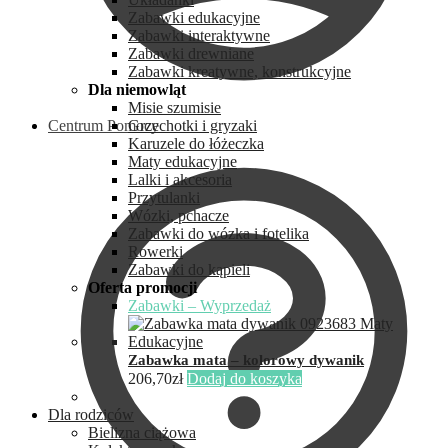
Zabawki edukacyjne
Zabawki interaktywne
Zabawki drewniane
Zabawki kreatywne, konstrukcyjne
Dla niemowląt
Misie szumisie
Centrum Pomocy
Grzechotki i gryzaki
Karuzele do łóżeczka
Maty edukacyjne
Lalki i akcesoria
Przytulanki
Wózki, pchacze
Zabawki do wózka i fotelika
Rowerki
Zabawki do kąpieli
Oferta promocji
Zabawki – Wyprzedaż
Zabawka mata – kolorowy dywanik
206,70
zł
Dodaj do koszyka
Dla rodziców
Bielizna ciążowa