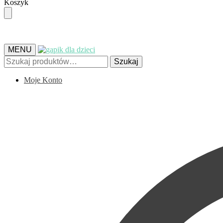
Skip
Skip
Koszyk
to
to
navigation
content
MENU
Szukaj:
Szukaj
Moje Konto